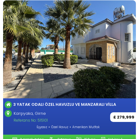
3 YATAK ODALI ÖZEL HAVUZLU VE MANZARALI VILLA
Karşıyaka, Girne
£ 279,999
Referans No: 515101
Eşyasız
Özel Havuz
Amerikan Mutfak