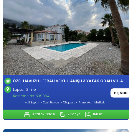
ÖZEL HAVUZLU, FERAH VE KULLANIŞLI 3 YATAK ODALI VILLA
Lapta, Girne
£ 1,500
Referans No: 539964
Full Eşyalı
Özel Havuz
Otopark
Amerikan Mutfak
3 Yatak Odası
2 Banyo
160 m²