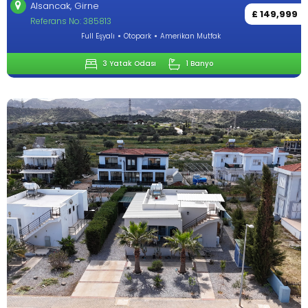
Alsancak, Girne
£ 149,999
Referans No: 385813
Full Eşyalı
Otopark
Amerikan Mutfak
3 Yatak Odası
1 Banyo