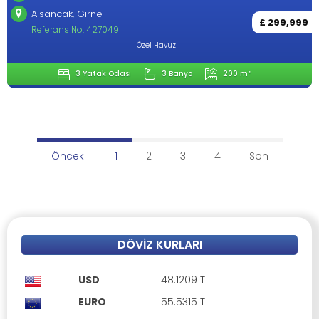
Alsancak, Girne
£ 299,999
Referans No: 427049
Özel Havuz
3 Yatak Odası
3 Banyo
200 m²
Önceki
1
2
3
4
Son
DÖVIZ KURLARI
USD
48.1209 TL
EURO
55.5315 TL