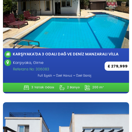
KARŞIYAKA'DA 3 ODALI DAĞ VE DENİZ MANZARALI VİLLA
Karşıyaka, Girne
£ 279,999
Referans No: 306083
Full Eşyalı
Özel Havuz
Özel Garaj
3 Yatak Odası
2 Banyo
200 m²