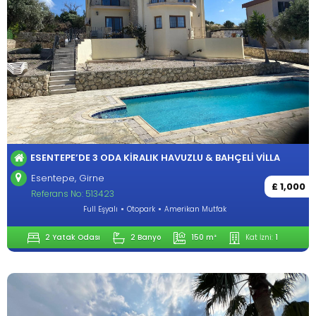
ESENTEPE’DE 3 ODA KIRALIK HAVUZLU & BAHÇELI VILLA
Esentepe, Girne
£ 1,000
Referans No: 513423
Full Eşyalı
Otopark
Amerikan Mutfak
2 Yatak Odası
2 Banyo
150 m²
Kat İzni:
1