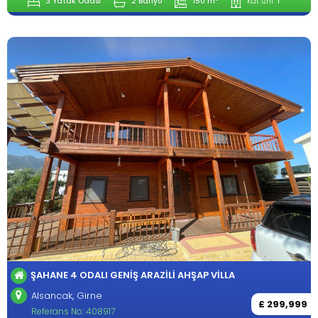
3 Yatak Odası
2 Banyo
150 m²
Kat İzni:
1
ŞAHANE 4 ODALI GENIŞ ARAZILI AHŞAP VILLA
Alsancak, Girne
£ 299,999
Referans No: 408917