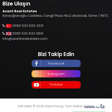
Bize Ulaşın
Azant Real Estates
Karaoğlanoğlu Caddesi, Cangil Plaza No:2 Alsancak, Girne / KKTC
0090 533 829 3231
0090 533 833 0841
info@azantrealestates.com
Bizi Takip Edin
Facebook
Instagram
Youtube
Telif Hakkı © 2026 Azant Group. Tüm Hakları Saklıdır.