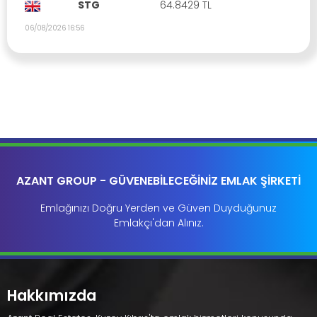
STG
64.8429 TL
06/08/2026 16:56
AZANT GROUP - GÜVENEBİLECEĞİNİZ EMLAK ŞİRKETİ
Emlağınızı Doğru Yerden ve Güven Duyduğunuz
Emlakçı'dan Alınız.
Hakkımızda