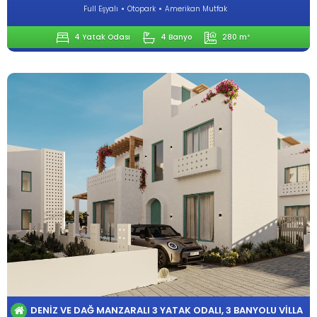
Full Eşyalı
Otopark
Amerikan Mutfak
4 Yatak Odası
4 Banyo
280 m²
DENIZ VE DAĞ MANZARALI 3 YATAK ODALI, 3 BANYOLU VILLA