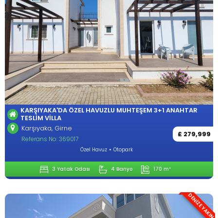
KARŞIYAKA'DA ÖZEL HAVUZLU MUHTEŞEM 3+1 ANAHTAR
TESLIM VILLA
Karşıyaka, Girne
£ 279,999
Referans No: 369017
Özel Havuz
Otopark
3 Yatak Odası
4 Banyo
170 m²
DENİZE YAKIN