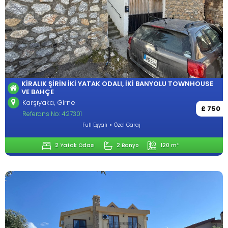
KIRALIK ŞIRIN İKI YATAK ODALI, İKI BANYOLU TOWNHOUSE
VE BAHÇE
Karşıyaka, Girne
£ 750
Referans No: 427301
Full Eşyalı
Özel Garaj
2 Yatak Odası
2 Banyo
120 m²