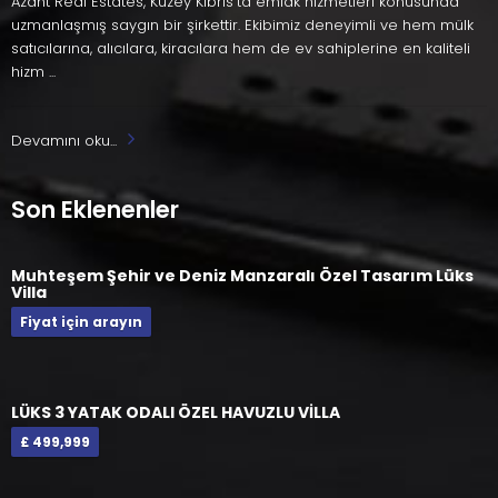
Azant Real Estates, Kuzey Kıbrıs'ta emlak hizmetleri konusunda
uzmanlaşmış saygın bir şirkettir. Ekibimiz deneyimli ve hem mülk
satıcılarına, alıcılara, kiracılara hem de ev sahiplerine en kaliteli
hizm ...
Devamını oku...
Son Eklenenler
Muhteşem Şehir ve Deniz Manzaralı Özel Tasarım Lüks
Villa
Fiyat için arayın
LÜKS 3 YATAK ODALI ÖZEL HAVUZLU VİLLA
£ 499,999