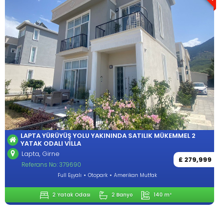
LAPTA YÜRÜYÜŞ YOLU YAKININDA SATILIK MÜKEMMEL 2
YATAK ODALI VILLA
Lapta, Girne
£ 279,999
Referans No: 379690
Full Eşyalı
Otopark
Amerikan Mutfak
2 Yatak Odası
2 Banyo
140 m²