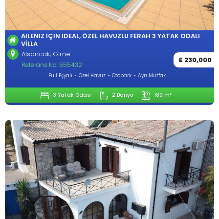
AILENIZ İÇIN İDEAL, ÖZEL HAVUZLU FERAH 3 YATAK ODALI
VILLA
Alsancak, Girne
£ 230,000
Referans No: 555432
Full Eşyalı
Özel Havuz
Otopark
Ayrı Mutfak
3 Yatak Odası
2 Banyo
180 m²