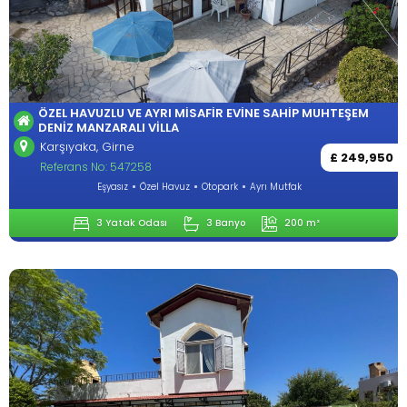
ÖZEL HAVUZLU VE AYRI MISAFIR EVINE SAHIP MUHTEŞEM
DENIZ MANZARALI VILLA
Karşıyaka, Girne
£ 249,950
Referans No: 547258
Eşyasız
Özel Havuz
Otopark
Ayrı Mutfak
3 Yatak Odası
3 Banyo
200 m²