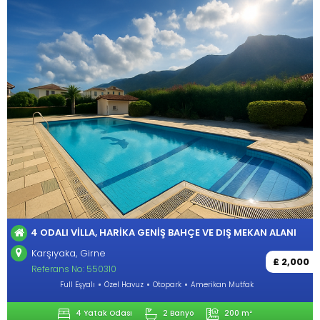
4 ODALI VILLA, HARIKA GENIŞ BAHÇE VE DIŞ MEKAN ALANI
Karşıyaka, Girne
£ 2,000
Referans No: 550310
Full Eşyalı
Özel Havuz
Otopark
Amerikan Mutfak
4 Yatak Odası
2 Banyo
200 m²