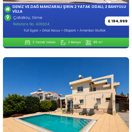
DENIZ VE DAĞ MANZARALI ŞIRIN 2 YATAK ODALI, 2 BANYOLU
VILLA
Çatalköy, Girne
£ 194,999
Referans No: 436604
Full Eşyalı
Ortak Havuz
Otopark
Amerikan Mutfak
2 Yatak Odası
2 Banyo
85 m²