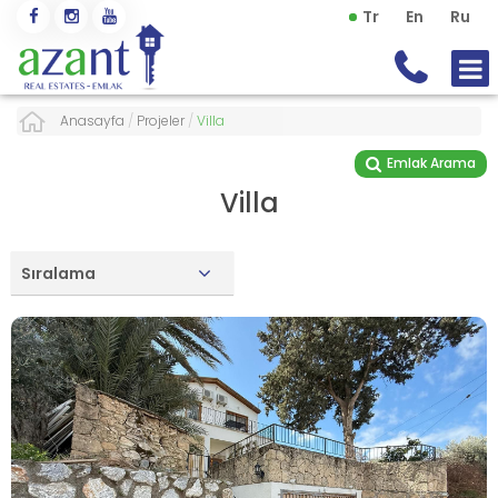
Tr
En
Ru
Anasayfa
/
Projeler
/
Villa
Emlak Arama
Villa
Sıralama