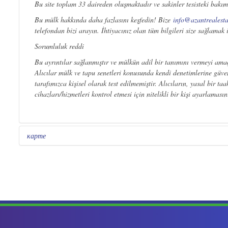
Bu site toplam 33 daireden oluşmaktadır ve sakinler tesisteki bakım
Bu mülk hakkında daha fazlasını keşfedin! Bize
info@azantrealest
telefondan bizi arayın. İhtiyacınız olan tüm bilgileri size sağlamak 
Sorumluluk reddi
Bu ayrıntılar sağlanmıştır ve mülkün adil bir tanımını vermeyi amaç
Alıcılar mülk ve tapu senetleri konusunda kendi denetimlerine güven
tarafımızca kişisel olarak test edilmemiştir. Alıcıların, yasal bir
cihazları/hizmetleri kontrol etmesi için nitelikli bir kişi ayarlamasın
карте