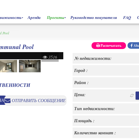
движимость
Аренда
Проекты
Руководство покупателя
FAQ
l Pool
ommunal Pool
Распечатать
Sha
3516
№ недвижимости:
Город :
Район :
СТВЕННОСТИ
Цена:
ЧАС
ОТПРАВИТЬ СООБЩЕНИЕ
Тип недвижимости:
Площадь :
Количество комнат :