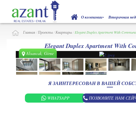
О компании
Вторичная не
Главная
/
Проекты
/
Квартиры
/
Elegant Duplex Apartment With Communa
Elegant Duplex Apartment With C
Alsancak, Girne
Я ЗАИНТЕРЕСОВАН В ВАШЕЙ СОБ
WHATSAPP
ПОЗВОНИТЕ НАМ СЕЙ