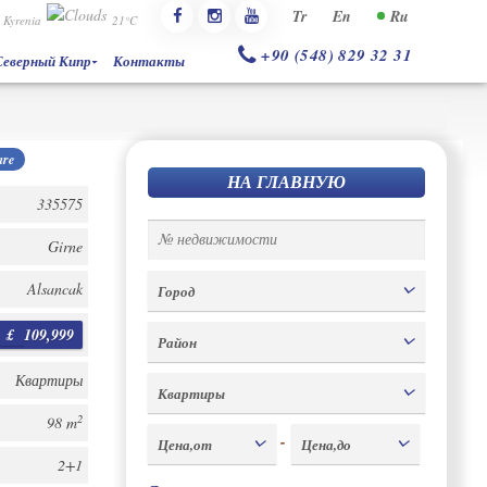
Tr
En
Ru
Kyrenia
21°C
+90 (548) 829 32 31
Северный Кипр
Контакты
re
НА ГЛАВНУЮ
335575
Girne
Alsancak
Город
£
109,999
Район
Квартиры
Квартиры
2
98 m
-
Цена,от
Цена,до
2+1