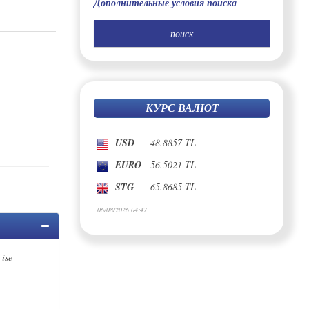
Дополнительные условия поиска
КУРС ВАЛЮТ
USD
48.8857 TL
EURO
56.5021 TL
STG
65.8685 TL
06/08/2026 04:47
 ise