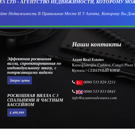
CES LTD - АГЕНТСТВО НЕДВИЖИМОСТИ, КОТОРОМУ МО
йте Недвижимость В Правильном Месте И У Агента, Которому Вы Дов
Наши контакты
Эффектная роскошная
Azant Real Estates
вилла, спроектированная по
Karaoğlanoğlu Caddesi, Cangil Plaza 
индивидуальному заказу, с
Kyrenia / СЕВЕРНЫЙ КИПР
потрясающими видами
Запрос цены
0090 533 829 3231
0090 533 833 0841
РОСКОШНАЯ ВИЛЛА С 3
info@azantrealestates.com
СПАЛЬНЯМИ И ЧАСТНЫМ
БАССЕЙНОМ
£ 499,999