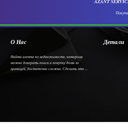
AZANT SERVI
Покупа
О Нac
Детали
Найти агента по недвижимости, которому
можно доверить поиск и покупку дома за
границей, достаточно сложно. Сделать это ...