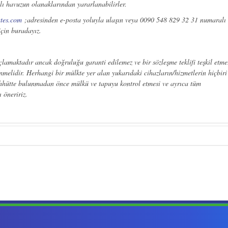
lı havuzun olanaklarından yararlanabilirler.
ates.com
;adresinden e-posta yoluyla ulaşın veya 0090 548 829 32 31 numaralı
için buradayız.
lamaktadır ancak doğruluğu garanti edilemez ve bir sözleşme teklifi teşkil etmez
melidir. Herhangi bir mülkte yer alan yukarıdaki cihazların/hizmetlerin hiçbiri
 taahhütte bulunmadan önce mülkü ve tapuyu kontrol etmesi ve ayrıca tüm
ı öneririz.