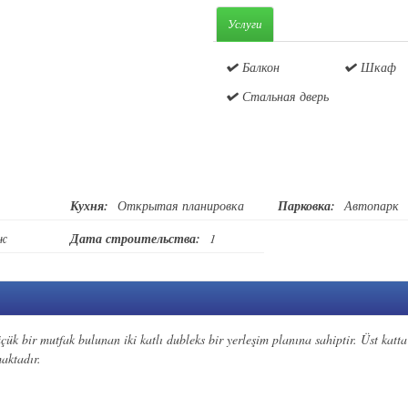
Услуги
Балкон
Шкаф
Стальная дверь
Кухня:
Открытая планировка
Парковка:
Автопарк
аж
Дата строительства:
1
ük bir mutfak bulunan iki katlı dubleks bir yerleşim planına sahiptir. Üst katta
aktadır.