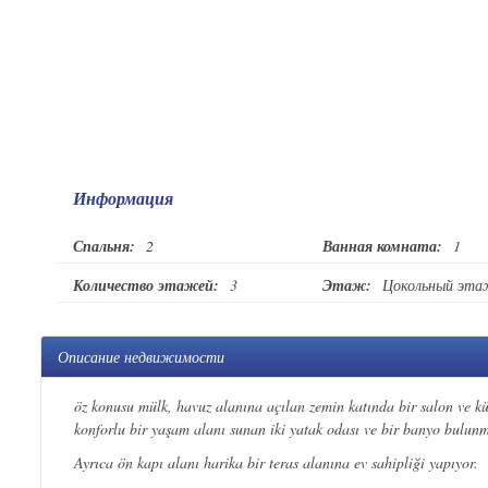
Информация
Спальня:
2
Ванная комната:
1
Количество этажей:
3
Этаж:
Цокольный эт
Описание недвижимости
öz konusu mülk, havuz alanına açılan zemin katında bir salon ve küç
konforlu bir yaşam alanı sunan iki yatak odası ve bir banyo bulunm
Ayrıca ön kapı alanı harika bir teras alanına ev sahipliği yapıyor.