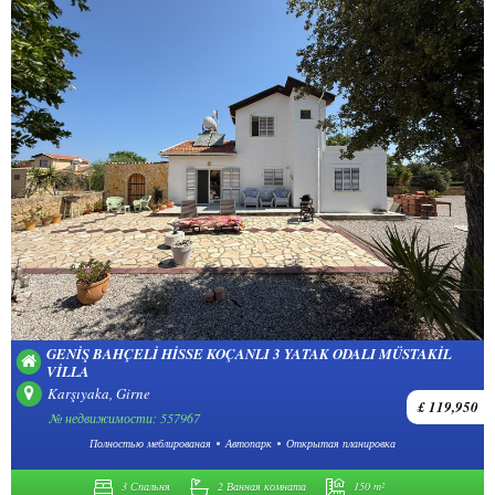
GENIŞ BAHÇELI HISSE KOÇANLI 3 YATAK ODALI MÜSTAKIL
VILLA
Karşıyaka, Girne
£ 119,950
№ недвижимости: 557967
Полностью меблированая
Автопарк
Открытая планировка
3 Спальня
2 Ванная комната
150 m²