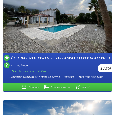
ÖZEL HAVUZLU, FERAH VE KULLANIŞLI 3 YATAK ODALI VILLA
Lapta, Girne
£ 1,500
№ недвижимости: 539964
Полностью меблированая
Частный бассейн
Автопарк
Открытая планировка
3 Спальня
2 Ванная комната
160 m²