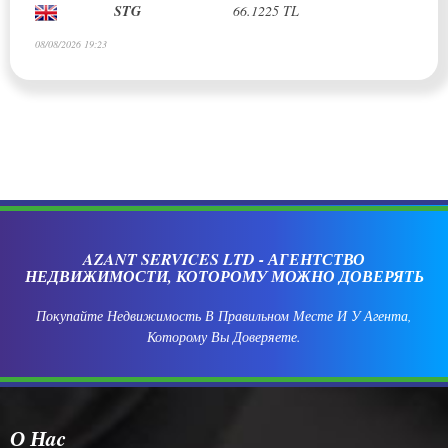
STG
66.1225 TL
08/08/2026 19:23
AZANT SERVICES LTD - АГЕНТСТВО
НЕДВИЖИМОСТИ, КОТОРОМУ МОЖНО ДОВЕРЯТЬ
Покупайте Недвижимость В Правильном Месте И У Агента,
Которому Вы Доверяете.
О Нac