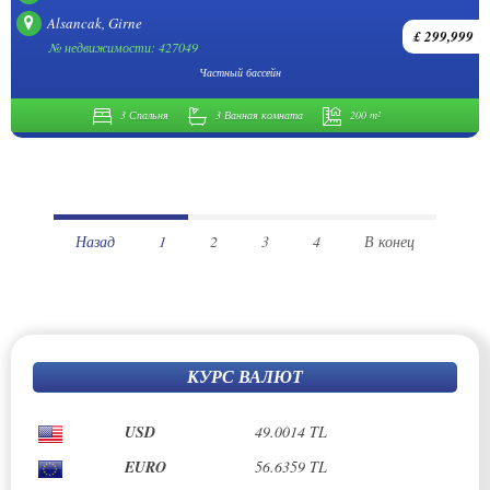
Alsancak, Girne
£ 299,999
№ недвижимости: 427049
Частный бассейн
3 Спальня
3 Ванная комната
200 m²
Назад
1
2
3
4
В конец
КУРС ВАЛЮТ
USD
49.0014 TL
EURO
56.6359 TL