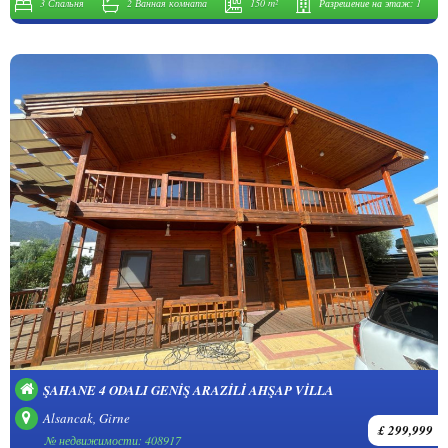
3 Спальня
2 Ванная комната
150 m²
Разрешение на этаж:
1
ŞAHANE 4 ODALI GENIŞ ARAZILI AHŞAP VILLA
Alsancak, Girne
£ 299,999
№ недвижимости: 408917