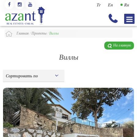
Tr
En
Ru
Главная
/
Проекты
/
Виллы
На главную
Виллы
Сортировать по