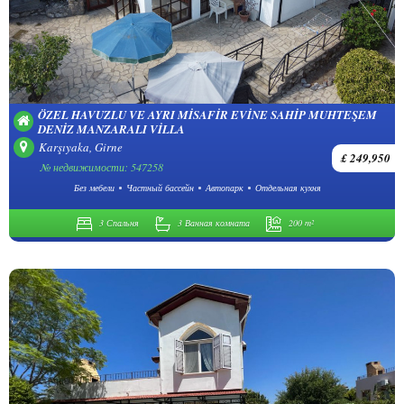
ÖZEL HAVUZLU VE AYRI MISAFIR EVINE SAHIP MUHTEŞEM
DENIZ MANZARALI VILLA
Karşıyaka, Girne
£ 249,950
№ недвижимости: 547258
Без мебели
Частный бассейн
Автопарк
Отдельная кухня
3 Спальня
3 Ванная комната
200 m²