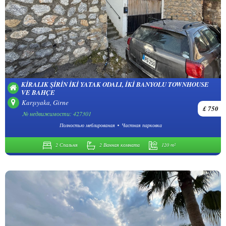
KIRALIK ŞIRIN İKI YATAK ODALI, İKI BANYOLU TOWNHOUSE
VE BAHÇE
Karşıyaka, Girne
£ 750
№ недвижимости: 427301
Полностью меблированая
Частная парковка
2 Спальня
2 Ванная комната
120 m²