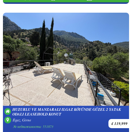
HUZURLU VE MANZARALI ILGAZ KÖYÜNDE GÜZEL 2 YATAK
ODALI LEASEHOLD KONUT
Ilgaz, Girne
£ 119,999
№ недвижимости: 551873