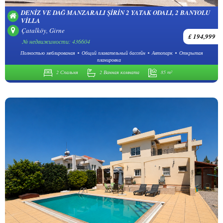
DENIZ VE DAĞ MANZARALI ŞIRIN 2 YATAK ODALI, 2 BANYOLU
VILLA
Çatalköy, Girne
£ 194,999
№ недвижимости: 436604
Полностью меблированая
Общий плавательный бассейн
Автопарк
Открытая
планировка
2 Спальня
2 Ванная комната
85 m²