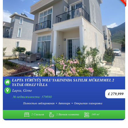
LAPTA YÜRÜYÜŞ YOLU YAKININDA SATILIK MÜKEMMEL 2
YATAK ODALI VILLA
Lapta, Girne
£ 279,999
№ недвижимости: 379690
Полностью меблированая
Автопарк
Открытая планировка
2 Спальня
2 Ванная комната
140 m²