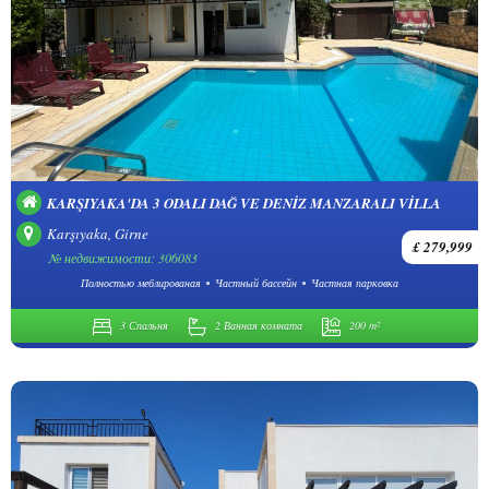
KARŞIYAKA'DA 3 ODALI DAĞ VE DENİZ MANZARALI VİLLA
Karşıyaka, Girne
£ 279,999
№ недвижимости: 306083
Полностью меблированая
Частный бассейн
Частная парковка
3 Спальня
2 Ванная комната
200 m²