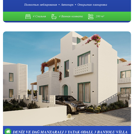
Полностью меблированая
Автопарк
Открытая планировка
4 Спальня
4 Ванная комната
280 m²
DENIZ VE DAĞ MANZARALI 3 YATAK ODALI, 3 BANYOLU VILLA