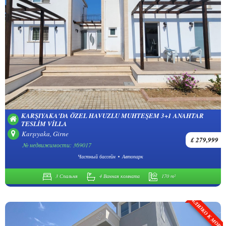
KARŞIYAKA'DA ÖZEL HAVUZLU MUHTEŞEM 3+1 ANAHTAR
TESLIM VILLA
Karşıyaka, Girne
£ 279,999
№ недвижимости: 369017
Частный бассейн
Автопарк
3 Спальня
4 Ванная комната
170 m²
БЛИЗКО К МОР