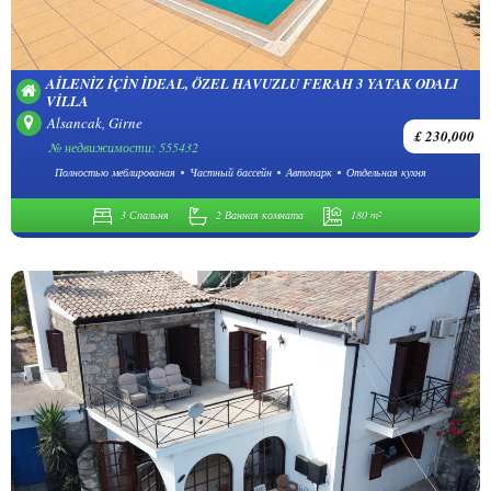
AILENIZ İÇIN İDEAL, ÖZEL HAVUZLU FERAH 3 YATAK ODALI
VILLA
Alsancak, Girne
£ 230,000
№ недвижимости: 555432
Полностью меблированая
Частный бассейн
Автопарк
Отдельная кухня
3 Спальня
2 Ванная комната
180 m²