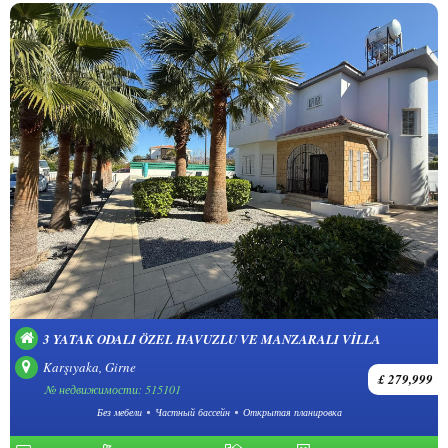
3 YATAK ODALI ÖZEL HAVUZLU VE MANZARALI VILLA
Karşıyaka, Girne
£ 279,999
№ недвижимости: 515101
Без мебели
Частный бассейн
Открытая планировка