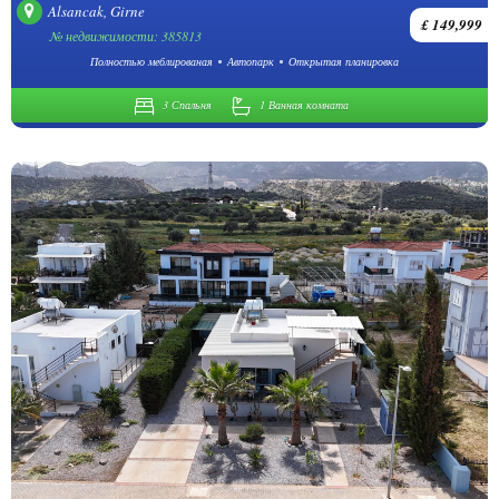
Alsancak, Girne
£ 149,999
№ недвижимости: 385813
Полностью меблированая
Автопарк
Открытая планировка
3 Спальня
1 Ванная комната