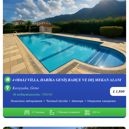
4 ODALI VILLA, HARIKA GENIŞ BAHÇE VE DIŞ MEKAN ALANI
Karşıyaka, Girne
£ 1,800
№ недвижимости: 550310
Полностью меблированая
Частный бассейн
Автопарк
Открытая планировка
4 Спальня
2 Ванная комната
200 m²