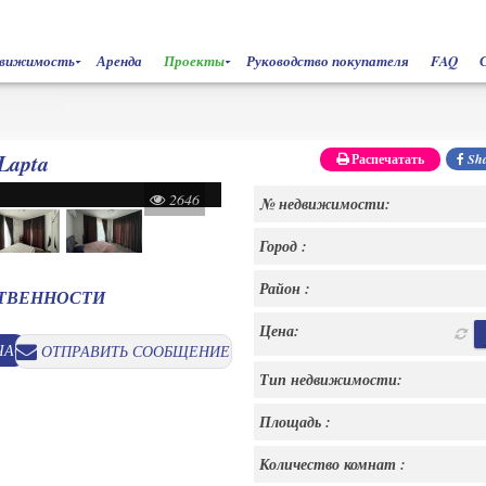
движимость
Аренда
Проекты
Руководство покупателя
FAQ
Lapta
Распечатать
Sha
2646
№ недвижимости:
Город :
Район :
СТВЕННОСТИ
Цена:
ЧАС
ОТПРАВИТЬ СООБЩЕНИЕ
Тип недвижимости:
Площадь :
Количество комнат :