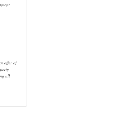
onment.
n offer of
perty
ng all