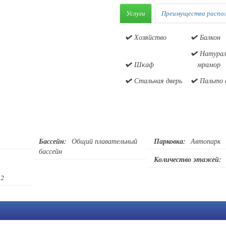
Услуги
Преимущества распо
Хозяйство
Балкон
Натура
Шкаф
мрамор
Стальная дверь
Пальто 
Бассейн:
Общий плавательный
Парковка:
Автопарк
бассейн
Количество этажей:
2