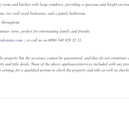
ng room and kitchen with large windows, providing a spacious and bright envir
oom, two well-sized bedrooms, and a family bathroom.
t throughout.
ntain views, perfect for entertaining family and friends.
alestates.com
;;or call us on 0090 548 829 32 31.
the property but the accuracy cannot be guaranteed, and they do not constitute a
rty and title deeds. None of the above appliances/services included with any pro
rrange for a qualified person to check the property and title as well as checki