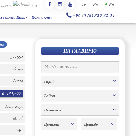
Tr
En
Ru
Kyrenia
21°C
+90 (548) 829 32 31
Северный Кипр
Контакты
re
НА ГЛАВНУЮ
377664
Girne
Lapta
Город
£
134,999
Район
Пентхаус
Пентхаус
2
80 m
-
Цена,от
Цена,до
2+1