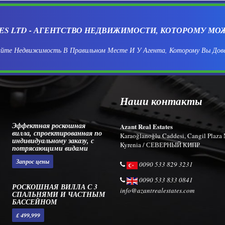
CES LTD - АГЕНТСТВО НЕДВИЖИМОСТИ, КОТОРОМУ МО
йте Недвижимость В Правильном Месте И У Агента, Которому Вы Дов
Наши контакты
Эффектная роскошная
Azant Real Estates
вилла, спроектированная по
Karaoğlanoğlu Caddesi, Cangil Plaza 
индивидуальному заказу, с
Kyrenia / СЕВЕРНЫЙ КИПР
потрясающими видами
Запрос цены
0090 533 829 3231
0090 533 833 0841
РОСКОШНАЯ ВИЛЛА С 3
info@azantrealestates.com
СПАЛЬНЯМИ И ЧАСТНЫМ
БАССЕЙНОМ
£ 499,999