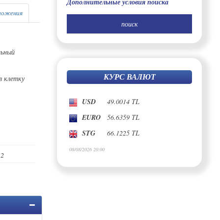
Дополнительные условия поиска
ложения
льный
КУРС ВАЛЮТ
в клетку
USD
49.0014 TL
EURO
56.6359 TL
STG
66.1225 TL
08/08/2026 20:00
2