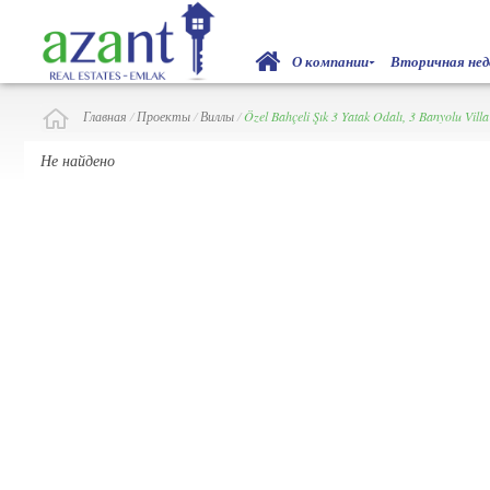
О компании
Вторичная не
Главная
/
Проекты
/
Виллы
/
Özel Bahçeli Şık 3 Yatak Odalı, 3 Banyolu Villa
Не найдено