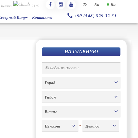
Tr
En
Ru
Kyrenia
21°C
+90 (548) 829 32 31
Северный Кипр
Контакты
НА ГЛАВНУЮ
Город
Район
Виллы
-
Цена,от
Цена,до