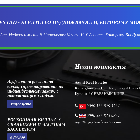
CES LTD - АГЕНТСТВО НЕДВИЖИМОСТИ, КОТОРОМУ МО
йте Недвижимость В Правильном Месте И У Агента, Которому Вы Дов
Наши контакты
Эффектная роскошная
Azant Real Estates
вилла, спроектированная по
Karaoğlanoğlu Caddesi, Cangil Plaza 
индивидуальному заказу, с
Kyrenia / СЕВЕРНЫЙ КИПР
потрясающими видами
Запрос цены
0090 533 829 3231
0090 533 833 0841
РОСКОШНАЯ ВИЛЛА С 3
info@azantrealestates.com
СПАЛЬНЯМИ И ЧАСТНЫМ
БАССЕЙНОМ
£ 499,999