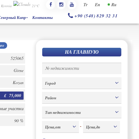
Tr
En
Ru
Kyrenia
21°C
+90 (548) 829 32 31
Северный Кипр
Контакты
re
НА ГЛАВНУЮ
525065
Girne
Kozan
Город
£
75,000
Район
ьные участки
Тип недвижимости
90 %
-
Цена,от
Цена,до