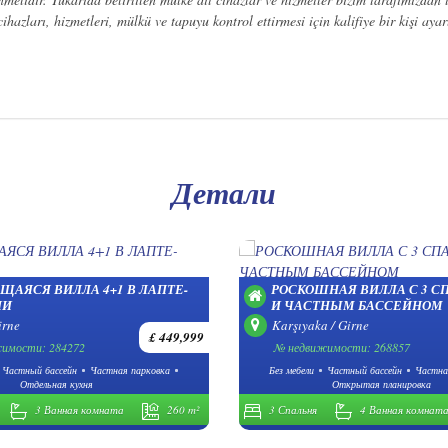
hazları, hizmetleri, mülkü ve tapuyu kontrol ettirmesi için kalifiye bir kişi aya
Детали
АЯСЯ ВИЛЛА 4+1 В ЛАПТЕ-
РОСКОШНАЯ ВИЛЛА С 3 
ИИ
И ЧАСТНЫМ БАССЕЙНОМ
irne
Karşıyaka / Girne
£ 449,999
имости: 284272
№ недвижимости: 268857
Частный бассейн
Частная парковка
Без мебели
Частный бассейн
Частна
Отдельная кухня
Открытая планировка
3 Ванная комната
260 m²
3 Спальня
4 Ванная комнат