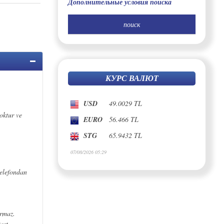
Дополнительные условия поиска
КУРС ВАЛЮТ
USD
49.0029 TL
oktur ve
EURO
56.466 TL
STG
65.9432 TL
07/08/2026 05:29
telefondan
urmaz.
est