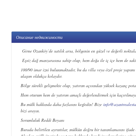
Описание недвижимости
Girne Ozanköy’de satılık arsa, bölgenin en güzel ve değerli noktal
Eşsiz dağ manzarasına sahip olup, hem doğa ile iç içe hem de sak
100/90 imar izni bulunmaktadır, bu da villa veya özel proje yapımı 
ulaşım oldukça kolaydır.
Bölge sürekli gelişmekte olup, yatırım açısından yüksek kazanç potan
Hem oturum hem de yatırım amaçlı değerlendirmek için kaçırılmayac
Bu mülk hakkında daha fazlasını keşfedin! Bize
info@azantrealest
bizi arayın.
Sorumluluk Reddi Beyanı
Burada belirtilen ayrıntılar, mülkün doğru bir tanımlamasını ifade
Alıcılar, mülk üzerinde ve tapu hakkında kendi incelemelerine güven