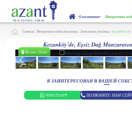
О компании
Вторичная не
Главная
/
Вторичная недвижимость
/
Земельные участки
/
Kozanköy’de,
Kozanköy’de, Eşsiz Dağ Manzarasın
Kozan, Girne
Я ЗАИНТЕРЕСОВАН В ВАШЕЙ СОБ
WHATSAPP
ПОЗВОНИТЕ НАМ СЕЙ