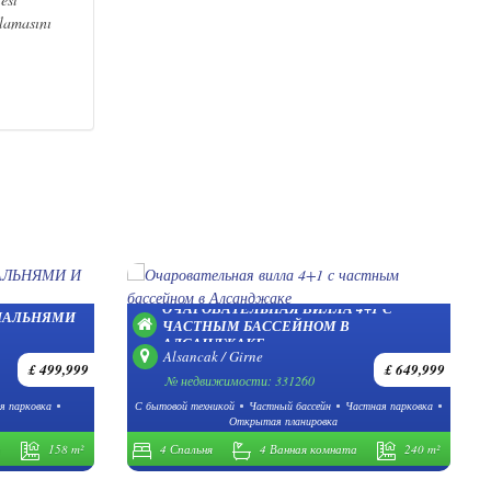
rlamasını
ОЧАРОВАТЕЛЬНАЯ ВИЛЛА 4+1 С
СПАЛЬНЯМИ
ЧАСТНЫМ БАССЕЙНОМ В
АЛСАНДЖАКЕ
Alsancak / Girne
£ 499,999
£ 649,999
№ недвижимости: 331260
я парковка
С бытовой техникой
Частный бассейн
Частная парковка
Открытая планировка
а
158 m²
4 Спальня
4 Ванная комната
240 m²