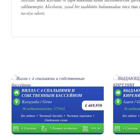
edilmemiştir. Alıcıların, yasal bir taahhütte bulunmadan önce tüm ci
tavsiye ederiz
ВИЛЛА С 4 СПАЛЬНЯМИ И
ВЫДАЮЩ
СОБСТВЕННЫМ БАССЕЙНОМ
КИРЕН
Karşıyaka / Girne
Lapta / G
£ 469,950
№ недвижимости: 275942
№ недвиж
Без мебели
Частный бассейн
Частная парковка
Без мебели
Отдельная кухня
4 Спальня
3 Ванная комната
304 m²
4 Спальня