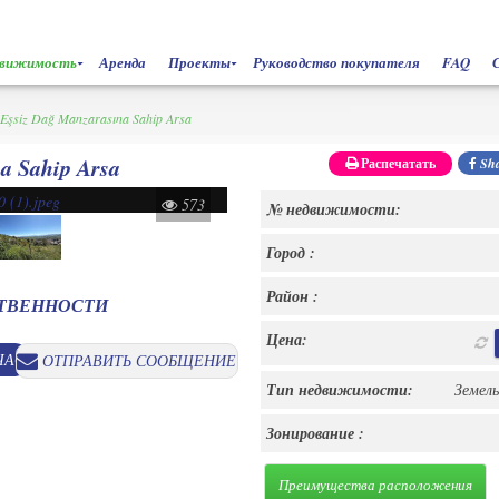
движимость
Аренда
Проекты
Руководство покупателя
FAQ
 Eşsiz Dağ Manzarasına Sahip Arsa
a Sahip Arsa
Распечатать
Sha
573
№ недвижимости:
Город :
Район :
СТВЕННОСТИ
Цена:
ЧАС
ОТПРАВИТЬ СООБЩЕНИЕ
Тип недвижимости:
Земел
Зонирование :
Преимущества расположения