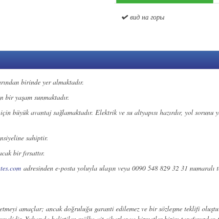
вид на горы
arından birinde yer almaktadır.
in bir yaşam sunmaktadır.
için büyük avantaj sağlamaktadır. Elektrik ve su altyapısı hazırdır, yol sorunu y
siyeline sahiptir.
ak bir fırsattır.
ates.com
adresinden e-posta yoluyla ulaşın veya 0090 548 829 32 31 numaralı 
 etmeyi amaçlar; ancak doğruluğu garanti edilemez ve bir sözleşme teklifi oluşt
melidir. Yukarıda belirtilen mülke ait cihazlar ve hizmetler bizim tarafımızdan t