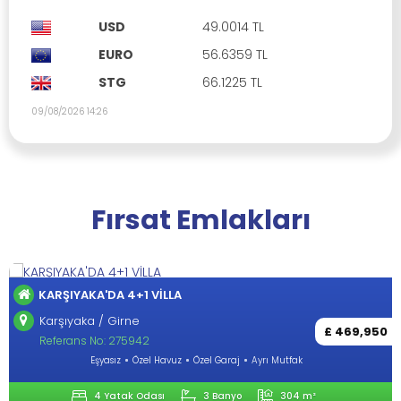
USD
49.0014 TL
EURO
56.6359 TL
STG
66.1225 TL
09/08/2026 14:26
Fırsat Emlakları
RŞIYAKA'DA 4+1 VİLLA
Gİ
şıyaka / Girne
Lap
£ 469,950
ferans No: 275942
Re
Eşyasız
Özel Havuz
Özel Garaj
Ayrı Mutfak
4 Yatak Odası
3 Banyo
304 m²