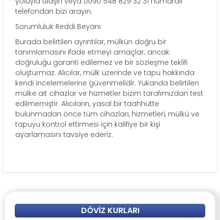
yoluyla ulaşın veya 0090 548 829 32 31 numaralı
telefondan bizi arayın.
Sorumluluk Reddi Beyanı
Burada belirtilen ayrıntılar, mülkün doğru bir
tanımlamasını ifade etmeyi amaçlar; ancak
doğruluğu garanti edilemez ve bir sözleşme teklifi
oluşturmaz. Alıcılar, mülk üzerinde ve tapu hakkında
kendi incelemelerine güvenmelidir. Yukarıda belirtilen
mülke ait cihazlar ve hizmetler bizim tarafımızdan test
edilmemiştir. Alıcıların, yasal bir taahhütte
bulunmadan önce tüm cihazları, hizmetleri, mülkü ve
tapuyu kontrol ettirmesi için kalifiye bir kişi
ayarlamasını tavsiye ederiz.
DÖVIZ KURLARI