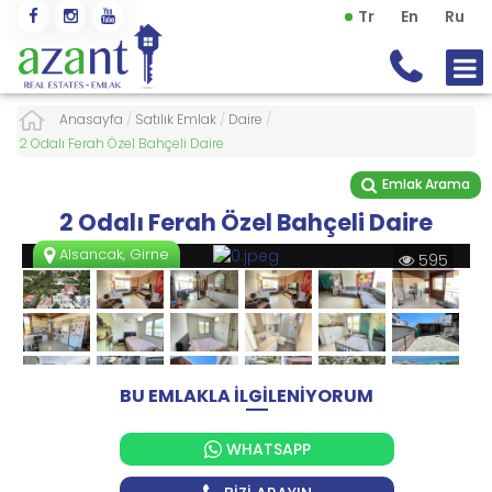
Tr
En
Ru
Anasayfa
/
Satılık Emlak
/
Daire
/
2 Odalı Ferah Özel Bahçeli Daire
Emlak Arama
2 Odalı Ferah Özel Bahçeli Daire
Alsancak, Girne
595
BU EMLAKLA İLGİLENİYORUM
WHATSAPP