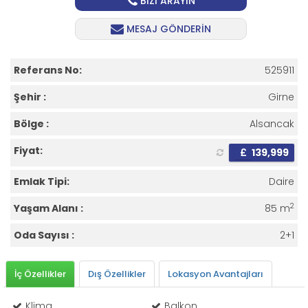
BİZİ ARAYIN
MESAJ GÖNDERİN
Referans No:
525911
Şehir :
Girne
Bölge :
Alsancak
Fiyat:
£
139,999
Emlak Tipi:
Daire
2
Yaşam Alanı :
85 m
Oda Sayısı :
2+1
İç Özellikler
Dış Özellikler
Lokasyon Avantajları
Klima
Balkon