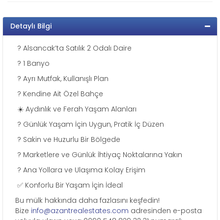
Detaylı Bilgi
? Alsancak’ta Satılık 2 Odalı Daire
? 1 Banyo
?️ Ayrı Mutfak, Kullanışlı Plan
? Kendine Ait Özel Bahçe
☀️ Aydınlık ve Ferah Yaşam Alanları
?️ Günlük Yaşam İçin Uygun, Pratik İç Düzen
? Sakin ve Huzurlu Bir Bölgede
? Marketlere ve Günlük İhtiyaç Noktalarına Yakın
? Ana Yollara ve Ulaşıma Kolay Erişim
✅ Konforlu Bir Yaşam İçin İdeal
Bu mülk hakkında daha fazlasını keşfedin!
Bize
info@azantrealestates.com
adresinden e-posta