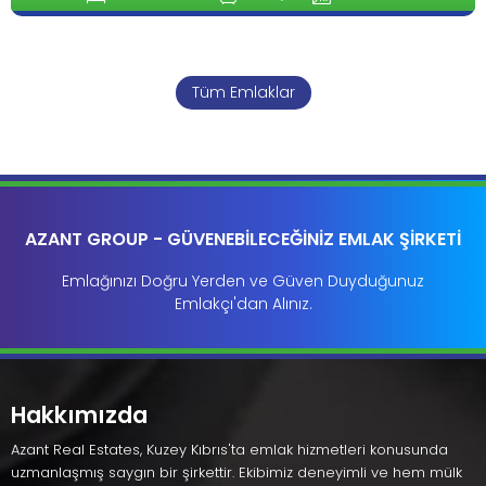
Tüm Emlaklar
AZANT GROUP - GÜVENEBİLECEĞİNİZ EMLAK ŞİRKETİ
Emlağınızı Doğru Yerden ve Güven Duyduğunuz
Emlakçı'dan Alınız.
Hakkımızda
Azant Real Estates, Kuzey Kıbrıs'ta emlak hizmetleri konusunda
uzmanlaşmış saygın bir şirkettir. Ekibimiz deneyimli ve hem mülk