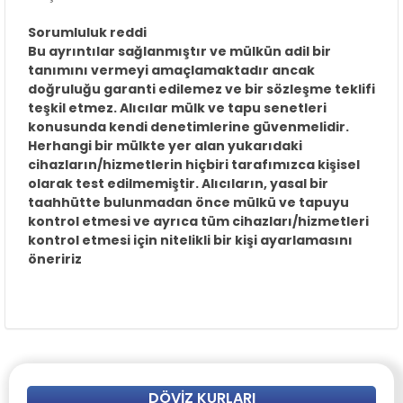
Sorumluluk reddi
Bu ayrıntılar sağlanmıştır ve mülkün adil bir
tanımını vermeyi amaçlamaktadır ancak
doğruluğu garanti edilemez ve bir sözleşme teklifi
teşkil etmez. Alıcılar mülk ve tapu senetleri
konusunda kendi denetimlerine güvenmelidir.
Herhangi bir mülkte yer alan yukarıdaki
cihazların/hizmetlerin hiçbiri tarafımızca kişisel
olarak test edilmemiştir. Alıcıların, yasal bir
taahhütte bulunmadan önce mülkü ve tapuyu
kontrol etmesi ve ayrıca tüm cihazları/hizmetleri
kontrol etmesi için nitelikli bir kişi ayarlamasını
öneririz
DÖVIZ KURLARI