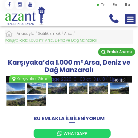
Tr
En
Ru
Anasayfa
/
Satılık Emlak
/
Arsa
/
Karşıyaka’da 1.000 m² Arsa, Deniz ve Dağ Manzaralı
Emlak Arama
Karşıyaka’da 1.000 m² Arsa, Deniz ve
Dağ Manzaralı
Karşıyaka, Girne
1113
BU EMLAKLA İLGİLENİYORUM
WHATSAPP