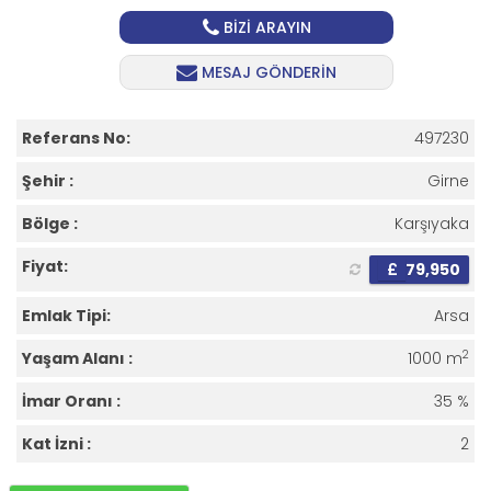
BİZİ ARAYIN
MESAJ GÖNDERİN
Referans No:
497230
Şehir :
Girne
Bölge :
Karşıyaka
Fiyat:
£
79,950
Emlak Tipi:
Arsa
2
Yaşam Alanı :
1000 m
İmar Oranı :
35 %
Kat İzni :
2