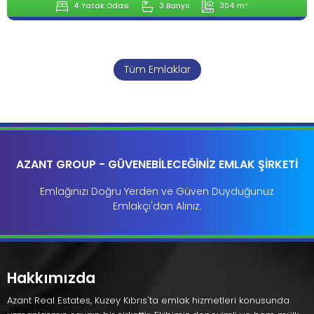
4 Yatak Odası
3 Banyo
304 m²
Tüm Emlaklar
AZANT GROUP - GÜVENEBİLECEĞİNİZ EMLAK ŞİRKETİ
Emlağınızı Doğru Yerden ve Güven Duyduğunuz
Emlakçı'dan Alınız.
Hakkımızda
Azant Real Estates, Kuzey Kıbrıs'ta emlak hizmetleri konusunda