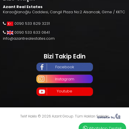
Azant Real Estates
Karaoğlanoğlu Caddesi, Cangil Plaza No:2 Alsancak, Girne / KKTC
0090 533 829 3231
0090 533 833 0841
info@azantrealestates.com
Bizi Takip Edin
Facebook
Instagram
Youtube
Telif Hakkı © 2026 Azant Group. Tüm Hakları Saklıdır.
WhatsApp Destek