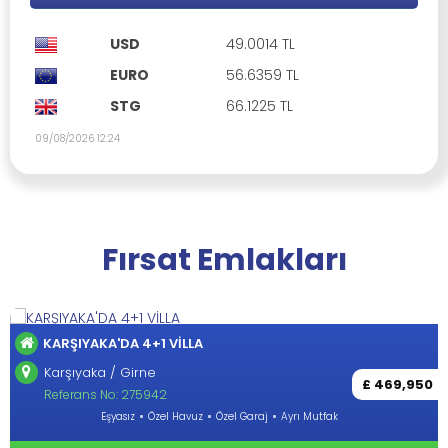
USD
49.0014 TL
EURO
56.6359 TL
STG
66.1225 TL
09/08/2026 12:24
Fırsat Emlakları
KARŞIYAKA'DA 4+1 VİLLA
Karşıyaka / Girne
£ 469,950
Referans No: 275942
Eşyasız
Özel Havuz
Özel Garaj
Ayrı Mutfak