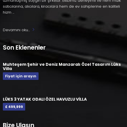
uzmanlaşmış saygın bir şirkettir. Ekibimiz deneyimli ve hem mülk
satıcılarına, alıcılara, kiracılara hem de ev sahiplerine en kaliteli
hizm ...
Devamını oku...
Son Eklenenler
Muhteşem Şehir ve Deniz Manzaralı Özel Tasarım Lüks
Villa
Fiyat için arayın
LÜKS 3 YATAK ODALI ÖZEL HAVUZLU VİLLA
£ 499,999
Bize Ulaşın