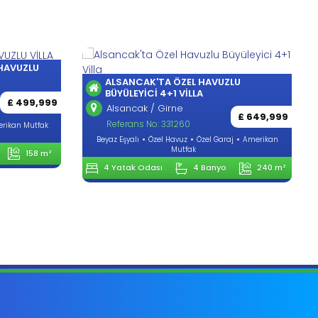
 HAVUZLU
ALSANCAK'TA ÖZEL HAVUZLU
BÜYÜLEYICI 4+1 VILLA
£ 499,999
Alsancak / Girne
£ 649,999
Referans No: 331260
rikan Mutfak
Beyaz Eşyalı
Özel Havuz
Özel Garaj
Amerikan
Mutfak
158 m²
4 Yatak Odası
4 Banyo
240 m²