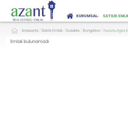
KURUMSAL
SATILIK EML
Anasayfa
/
Satılık Emlak
/
Dubleks
/
Bungalow
/
Huzurlu Ilgaz
Emlak bulunamadı