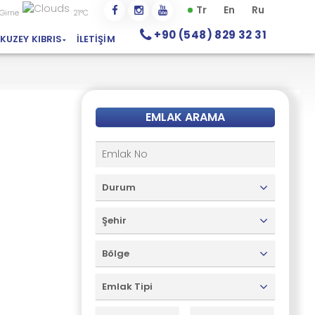
Tr
En
Ru
Girne
21°C
+90 (548) 829 32 31
KUZEY KIBRIS
İLETIŞIM
EMLAK ARAMA
Durum
Şehir
Bölge
Emlak Tipi