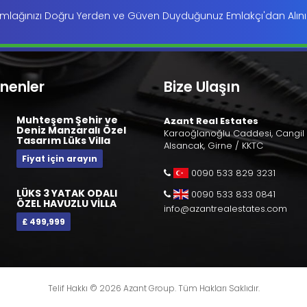
mlağınızı Doğru Yerden ve Güven Duyduğunuz Emlakçı'dan Alını
enenler
Bize Ulaşın
Muhteşem Şehir ve
Azant Real Estates
Deniz Manzaralı Özel
Karaoğlanoğlu Caddesi, Cangil 
Tasarım Lüks Villa
Alsancak, Girne / KKTC
Fiyat için arayın
0090 533 829 3231
LÜKS 3 YATAK ODALI
0090 533 833 0841
ÖZEL HAVUZLU VİLLA
info@azantrealestates.com
£ 499,999
Telif Hakkı © 2026 Azant Group. Tüm Hakları Saklıdır.