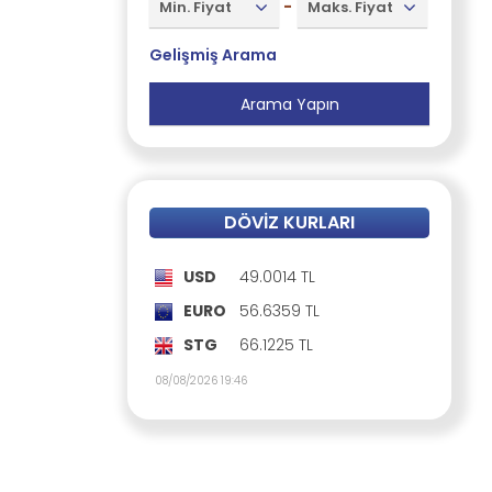
-
Min. Fiyat
Maks. Fiyat
Gelişmiş Arama
DÖVIZ KURLARI
USD
49.0014 TL
EURO
56.6359 TL
STG
66.1225 TL
08/08/2026 19:46