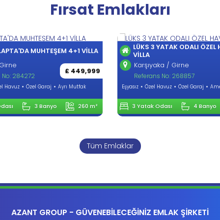
Fırsat Emlakları
LÜKS 3 YATAK ODALI ÖZEL
LAPTA'DA MUHTEŞEM 4+1 VİLLA
VİLLA
Girne
Karşıyaka / Girne
£ 449,999
 No: 284272
Referans No: 268857
el Havuz
Özel Garaj
Ayrı Mutfak
Eşyasız
Özel Havuz
Özel Garaj
Ame
Odası
3 Banyo
260 m²
3 Yatak Odası
4 Banyo
Tüm Emlaklar
AZANT GROUP - GÜVENEBİLECEĞİNİZ EMLAK ŞİRKETİ