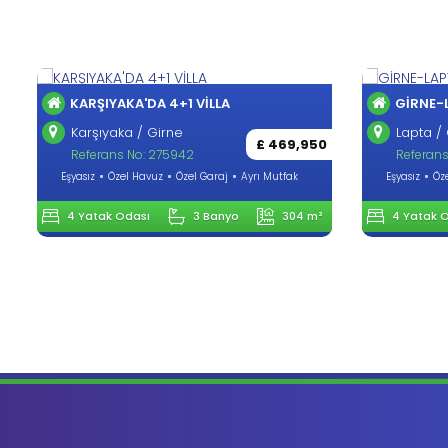
KARŞIYAKA'DA 4+1 VİLLA
GİRNE-
Karşıyaka / Girne
Lapta / 
£ 469,950
Referans No: 275942
Referans
Eşyasız
Özel Havuz
Özel Garaj
Ayrı Mutfak
Eşyasız
Öz
4 Yatak Odası
3 Banyo
304 m²
4 Yatak 