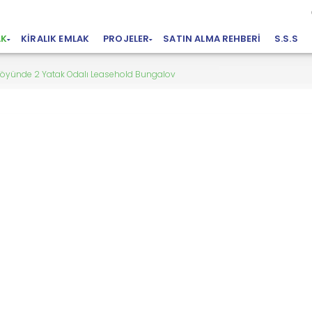
AK
KIRALIK EMLAK
PROJELER
SATIN ALMA REHBERI
S.S.S
 Köyünde 2 Yatak Odalı Leasehold Bungalov