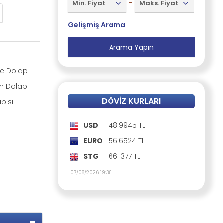
-
Min. Fiyat
Maks. Fiyat
Gelişmiş Arama
 Dolap
n Dolabı
DÖVIZ KURLARI
apısı
USD
48.9945 TL
EURO
56.6524 TL
STG
66.1377 TL
07/08/2026 19:38