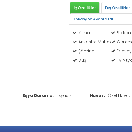
İç Özellikler
Dış Özellikler
Lokasyon Avantajları
Klima
Balkon
Ankastre Mutfak
Gömme
Şömine
Ebevey
Duş
TV Alty
Eşya Durumu:
Eşyasız
Havuz:
Özel Havuz