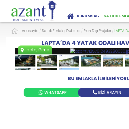
KURUMSAL
SATILIK EML
Anasayfa
/
Satılık Emlak
/
Dubleks
/
Plan Dışı Projeler
/
LAPTA´D
LAPTA´DA 4 YATAK ODALI HAV
Lapta, Girne
BU EMLAKLA İLGİLENİYO
WHATSAPP
BİZİ ARAYIN