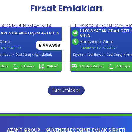
Fırsat Emlakları
LÜKS 3 YATAK ODALI ÖZEL 
APTA'DA MUHTEŞEM 4+1 VİLLA
VİLLA
Girne
Karşıyaka / Girne
£ 449,999
 No: 284272
Referans No: 268857
l Havuz
Özel Garaj
Ayrı Mutfak
Eşyasız
Özel Havuz
Özel Garaj
Amer
dası
3 Banyo
260 m²
3 Yatak Odası
4 Banyo
Tüm Emlaklar
AZANT GROUP - GÜVENEBİLECEĞİNİZ EMLAK ŞİRKETİ