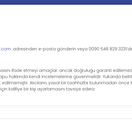
s.com
;adresinden e-posta gönderin veya 0090 548 829 3231’de
amasını ifade etmeyi amaçlar; ancak doğruluğu garanti edilemez
 tapu hakkında kendi incelemelerine güvenmelidir. Yukarıda belirt
st edilmemiştir. Alıcıların, yasal bir taahhütte bulunmadan önce
için kalifiye bir kişi ayarlamasını tavsiye ederiz