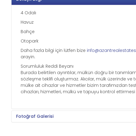
4 Odalı
Havuz
Bahçe
Otopark
Daha fazla bilgi için lütfen bize
info@azantrealestate
arayin.
Sorumluluk Reddi Beyanı
Burada belirtilen ayrıntılar, mülkün doğru bir tanıml
sözleşme teklifi oluşturmaz. Alıcılar, mülk üzerinde ve
mülke ait cihazlar ve hizmetler bizim tarafımızdan te
cihazları, hizmetleri, mülkü ve tapuyu kontrol ettirmesi 
Fotoğraf Galerisi
KAT PLANI