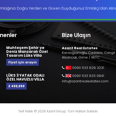
mlağınızı Doğru Yerden ve Güven Duyduğunuz Emlakçı'dan Alını
enenler
Bize Ulaşın
Muhteşem Şehir ve
Azant Real Estates
Deniz Manzaralı Özel
Karaoğlanoğlu Caddesi, Cangil 
Tasarım Lüks Villa
Alsancak, Girne / KKTC
Fiyat için arayın
0090 533 829 3231
LÜKS 3 YATAK ODALI
0090 533 833 0841
ÖZEL HAVUZLU VİLLA
info@azantrealestates.com
£ 499,999
Telif Hakkı © 2026 Azant Group. Tüm Hakları Saklıdır.