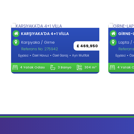
KARŞIYAKA'DA 4+1 VİLLA
GİRNE-L
Karşıyaka / Girne
Lapta / 
£ 469,950
Referans No: 275942
Referans
Eşyasız
Özel Havuz
Özel Garaj
Ayrı Mutfak
Eşyasız
Öze
4 Yatak Odası
3 Banyo
304 m²
4 Yatak O