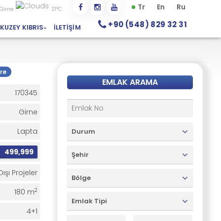
Tr
En
Ru
Girne
21°C
+90 (548) 829 32 31
KUZEY KIBRIS
İLETIŞIM
re
EMLAK ARAMA
170345
Girne
Lapta
Durum
£
499,999
Şehir
Dışı Projeler
Bölge
2
180 m
Emlak Tipi
4+1