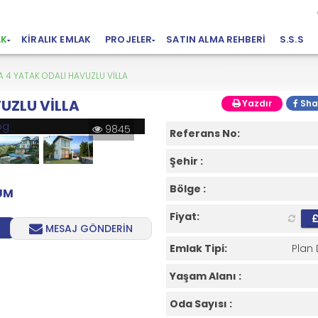
AK
KIRALIK EMLAK
PROJELER
SATIN ALMA REHBERI
S.S.S
A 4 YATAK ODALI HAVUZLU VİLLA
UZLU VİLLA
Yazdır
Sha
9845
Referans No:
Şehir :
Bölge :
RUM
Fiyat:
MESAJ GÖNDERİN
Emlak Tipi:
Plan 
Yaşam Alanı :
Oda Sayısı :