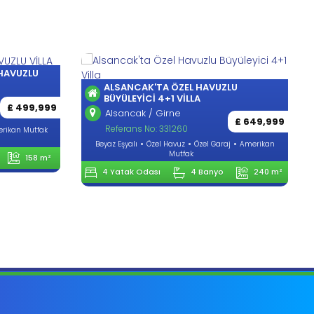
HAVUZLU
ALSANCAK'TA ÖZEL HAVUZLU
BÜYÜLEYICI 4+1 VILLA
£ 499,999
Alsancak / Girne
£ 649,999
Referans No: 331260
ikan Mutfak
Beyaz Eşyalı
Özel Havuz
Özel Garaj
Amerikan
Mutfak
158 m²
4 Yatak Odası
4 Banyo
240 m²