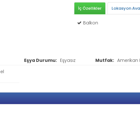
İç Özellikler
Lokasyon Avan
Balkon
Eşya Durumu:
Eşyasız
Mutfak:
Amerikan 
el