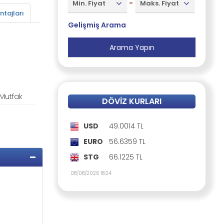
-
Min. Fiyat
Maks. Fiyat
tajları
Gelişmiş Arama
Mutfak
DÖVIZ KURLARI
USD
49.0014 TL
EURO
56.6359 TL
STG
66.1225 TL
08/08/2026 18:24