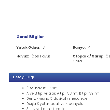
Genel Bilgiler
Yatak Odası:
3
Banyo:
4
Havuz:
Özel Havuz
Otopark / Garaj:
Öz
Garaj
Detaylı Bilgi
Özel havuzlu villa
A ve B tipi villalar; A tipi 158 m², B tipi 139 m²
Deniz kıyısına 5 dakikalık mesafede
Duşlu 3 yatak odalı ve 4 banyolu
3 seviyeli geniş teraslar