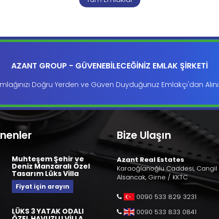
AZANT GROUP - GÜVENEBİLECEĞİNİZ EMLAK ŞİRKETİ
mlağınızı Doğru Yerden ve Güven Duyduğunuz Emlakçı'dan Alını
enenler
Bize Ulaşın
Muhteşem Şehir ve
Azant Real Estates
Deniz Manzaralı Özel
Karaoğlanoğlu Caddesi, Cangil 
Tasarım Lüks Villa
Alsancak, Girne / KKTC
Fiyat için arayın
0090 533 829 3231
LÜKS 3 YATAK ODALI
0090 533 833 0841
ÖZEL HAVUZLU VİLLA