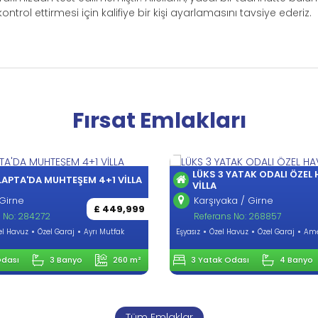
trol ettirmesi için kalifiye bir kişi ayarlamasını tavsiye ederiz.
Fırsat Emlakları
LÜKS 3 YATAK ODALI ÖZEL
LAPTA'DA MUHTEŞEM 4+1 VİLLA
VİLLA
Girne
Karşıyaka / Girne
£ 449,999
 No: 284272
Referans No: 268857
el Havuz
Özel Garaj
Ayrı Mutfak
Eşyasız
Özel Havuz
Özel Garaj
Ame
Odası
3 Banyo
260 m²
3 Yatak Odası
4 Banyo
Tüm Emlaklar