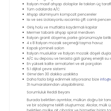
İtalyan masif ahşap dolaplar ile takılan üç taraf
Tüm odalarda A/C
Ahşap alüminyum kompozit pencereler
Isı ve ses izolasyonlu ısıcamla çift camlı pencer
Giriş holü ve mutfakta kaydırmalı kapılar
Mermer tabanlı ahşap spiral merdiven
İtalyan granit döşeme, parke görünümüyle birlikt
4 x 8 İtalyan mozaik seçeneği taşma havuz
Kapalı şömineli salon
İtalyan musluklar ve İtalyan mozaik döşeli duşl
A/C su deposu ve terasta gizli güneş enerjili su ısı
En yüksek kalite armatürleri ve ek parçaları
5.1 dijital çevre sistemi
Girne’den 30 dakika uzaklıkta
Daha fazla bilgi edinmek istiyorsanız bize
info@
31 numaralarından ulaşabilirsiniz.
Sorumluluk Reddi Beyanı
Burada belirtilen ayrıntılar, mülkün doğru bir 
ve bir sözleşme teklifi oluşturmaz. Alıcılar, mü
belirtilen mülke ait cihazlar ve hizmetler bizim 