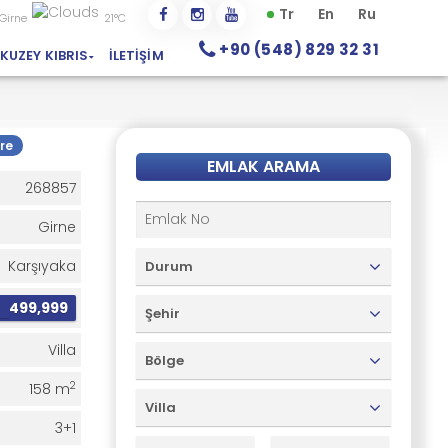
Tr
En
Ru
Girne
21°C
+90 (548) 829 32 31
KUZEY KIBRIS
İLETIŞIM
re
EMLAK ARAMA
268857
Girne
Karşıyaka
Durum
£
499,999
Şehir
Villa
Bölge
2
158 m
Villa
3+1