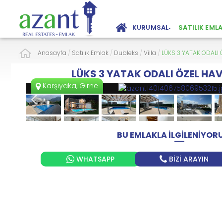
KURUMSAL
SATILIK EML
Anasayfa
/
Satılık Emlak
/
Dubleks
/
Villa
/
LÜKS 3 YATAK ODALI 
LÜKS 3 YATAK ODALI ÖZEL HAV
Karşıyaka, Girne
BU EMLAKLA İLGİLENİYO
WHATSAPP
BİZİ ARAYIN