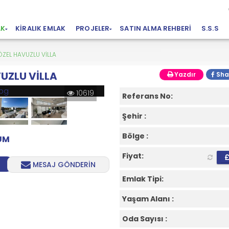
AK
KIRALIK EMLAK
PROJELER
SATIN ALMA REHBERI
S.S.S
ÖZEL HAVUZLU VİLLA
UZLU VİLLA
Yazdır
Sha
10619
Referans No:
Şehir :
Bölge :
RUM
Fiyat:
MESAJ GÖNDERİN
Emlak Tipi:
Yaşam Alanı :
Oda Sayısı :