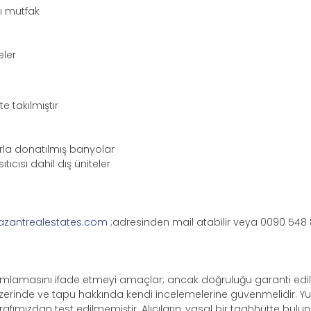
lı mutfak
eler
e takılmıştır
arla donatılmış banyolar
tıcısı dahil dış üniteler
azantrealestates.com
;adresinden mail atabilir veya 0090 548
tanımlamasını ifade etmeyi amaçlar; ancak doğruluğu garanti ed
lk üzerinde ve tapu hakkında kendi incelemelerine güvenmelidir. Y
tarafımızdan test edilmemiştir. Alıcıların, yasal bir taahhütte bu