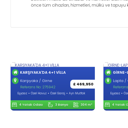
önce tüm cihazları, hizmetleri, mülkü ve tapuyu kon
KARŞIYAKA'DA 4+1 VİLLA
GİRNE-
Karşıyaka / Girne
Lapta / 
£ 469,950
Referans No: 275942
Referans
Eşyasız
Özel Havuz
Özel Garaj
Ayrı Mutfak
Eşyasız
Öz
4 Yatak Odası
3 Banyo
304 m²
4 Yatak 