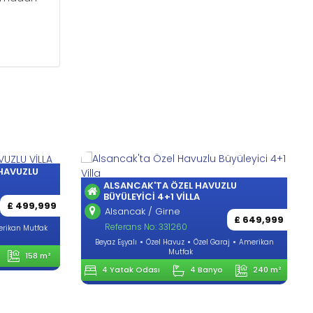
 HAVUZLU
ALSANCAK'TA ÖZEL HAVUZLU
BÜYÜLEYICI 4+1 VILLA
£ 499,999
Alsancak / Girne
£ 649,999
Referans No: 331260
rikan Mutfak
Beyaz Eşyalı
Özel Havuz
Özel Garaj
Amerikan
Mutfak
158 m²
4 Yatak Odası
4 Banyo
240 m²