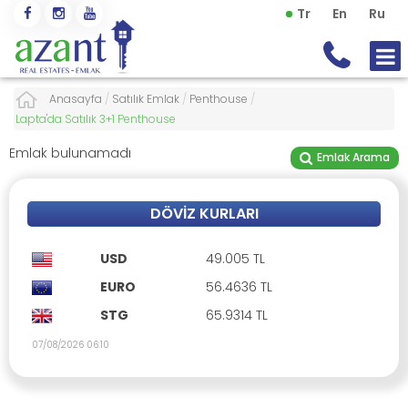
Tr
En
Ru
Anasayfa
/
Satılık Emlak
/
Penthouse
/
Lapta'da Satılık 3+1 Penthouse
Emlak bulunamadı
Emlak Arama
DÖVIZ KURLARI
USD
49.005 TL
EURO
56.4636 TL
STG
65.9314 TL
07/08/2026 06:10