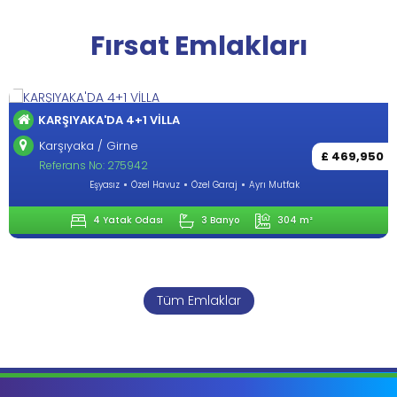
Fırsat Emlakları
KARŞIYAKA'DA 4+1 VİLLA
Karşıyaka / Girne
£ 469,950
Referans No: 275942
Eşyasız
Özel Havuz
Özel Garaj
Ayrı Mutfak
4 Yatak Odası
3 Banyo
304 m²
Tüm Emlaklar