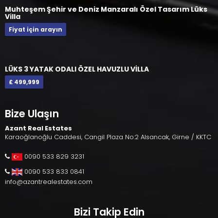
Muhteşem Şehir ve Deniz Manzaralı Özel Tasarım Lüks
Villa
Fiyat için arayın
LÜKS 3 YATAK ODALI ÖZEL HAVUZLU VİLLA
£ 499,999
Bize Ulaşın
Azant Real Estates
Karaoğlanoğlu Caddesi, Cangil Plaza No:2 Alsancak, Girne / KKTC
0090 533 829 3231
0090 533 833 0841
info@azantrealestates.com
Bizi Takip Edin