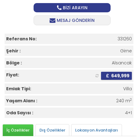
BİZİ ARAYIN
MESAJ GÖNDERİN
Referans No:
331260
Şehir :
Girne
Bölge :
Alsancak
Fiyat:
£
649,999
Emlak Tipi:
Villa
2
Yaşam Alanı :
240 m
Oda Sayısı :
4+1
İç Özellikler
Dış Özellikler
Lokasyon Avantajları