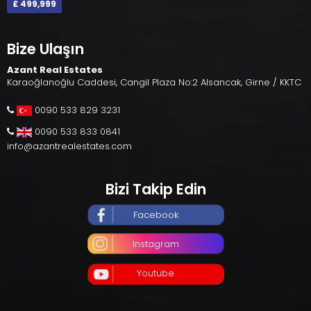
£ 499,999
Bize Ulaşın
Azant Real Estates
Karaoğlanoğlu Caddesi, Cangil Plaza No:2 Alsancak, Girne / KKTC
0090 533 829 3231
0090 533 833 0841
info@azantrealestates.com
Bizi Takip Edin
Facebook
Instagram
Youtube