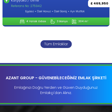
Lapta / Girne
£ 469,950
Referans No: 284272
Ayrı Mutfak
Eşyasız
Özel Havuz
Özel Garaj
304 m²
4 Yatak Odası
3 Banyo
Tüm Emlaklar
AZANT GROUP - GÜVENEBİLECEĞİNİZ EMLAK ŞİRKETİ
Emlağınızı Doğru Yerden ve Güven Duyduğunuz
Emlakçı'dan Alınız.