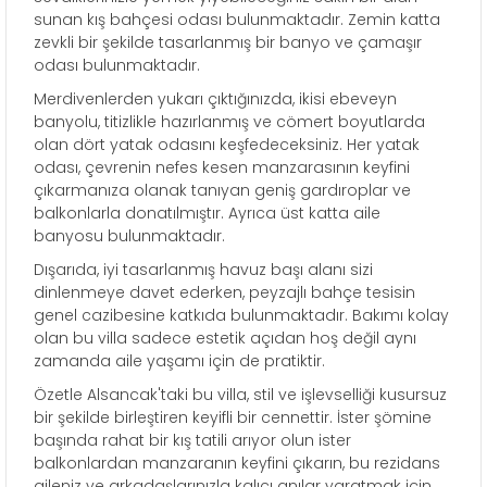
sunan kış bahçesi odası bulunmaktadır. Zemin katta
zevkli bir şekilde tasarlanmış bir banyo ve çamaşır
odası bulunmaktadır.
Merdivenlerden yukarı çıktığınızda, ikisi ebeveyn
banyolu, titizlikle hazırlanmış ve cömert boyutlarda
olan dört yatak odasını keşfedeceksiniz. Her yatak
odası, çevrenin nefes kesen manzarasının keyfini
çıkarmanıza olanak tanıyan geniş gardıroplar ve
balkonlarla donatılmıştır. Ayrıca üst katta aile
banyosu bulunmaktadır.
Dışarıda, iyi tasarlanmış havuz başı alanı sizi
dinlenmeye davet ederken, peyzajlı bahçe tesisin
genel cazibesine katkıda bulunmaktadır. Bakımı kolay
olan bu villa sadece estetik açıdan hoş değil aynı
zamanda aile yaşamı için de pratiktir.
Özetle Alsancak'taki bu villa, stil ve işlevselliği kusursuz
bir şekilde birleştiren keyifli bir cennettir. İster şömine
başında rahat bir kış tatili arıyor olun ister
balkonlardan manzaranın keyfini çıkarın, bu rezidans
aileniz ve arkadaşlarınızla kalıcı anılar yaratmak için