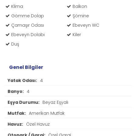
Klima
Balkon
Gömme Dolap
Şömine
Çamaşır Odası
Ebeveyn WC
Ebeveyn Dolabı
Kiler
Duş
Genel Bilgiler
Yatak Odası:
4
Banyo:
4
Eşya Durumu:
Beyaz Eşyalı
Mutfak:
Amerikan Mutfak
Havuz:
Özel Havuz
Otopark / Garaj:
Özel Garaj