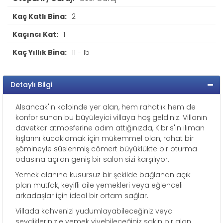
Kaç Katlı Bina:
2
Kaçıncı Kat:
1
Kaç Yıllık Bina:
11 - 15
Detaylı Bilgi
Alsancak'ın kalbinde yer alan, hem rahatlık hem de
konfor sunan bu büyüleyici villaya hoş geldiniz. Villanın
davetkar atmosferine adım attığınızda, Kıbrıs'ın ılıman
kışlarını kucaklamak için mükemmel olan, rahat bir
şömineyle süslenmiş cömert büyüklükte bir oturma
odasına açılan geniş bir salon sizi karşılıyor.
Yemek alanına kusursuz bir şekilde bağlanan açık
plan mutfak, keyifli aile yemekleri veya eğlenceli
arkadaşlar için ideal bir ortam sağlar.
Villada kahvenizi yudumlayabileceğiniz veya
sevdiklerinizle yemek yiyebileceğiniz sakin bir alan