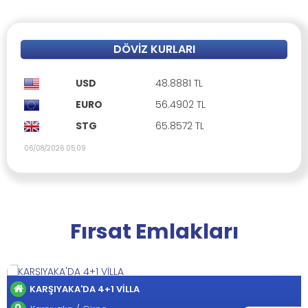
DÖVIZ KURLARI
USD
48.8881 TL
EURO
56.4902 TL
STG
65.8572 TL
06/08/2026 05:09
Fırsat Emlakları
GİRNE-LAPTA'DA MUHTEŞEM 4+1 Vİ