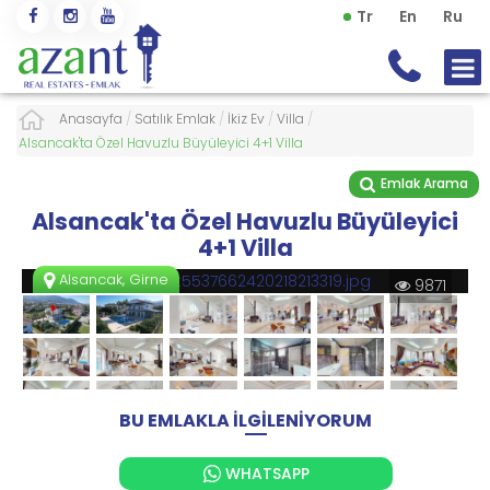
Tr
En
Ru
Anasayfa
/
Satılık Emlak
/
İkiz Ev
/
Villa
/
Alsancak'ta Özel Havuzlu Büyüleyici 4+1 Villa
Emlak Arama
Alsancak'ta Özel Havuzlu Büyüleyici
4+1 Villa
Alsancak, Girne
9871
BU EMLAKLA İLGİLENİYORUM
WHATSAPP