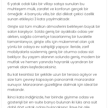
6 yatak odalı lüks bir villayı satışa sunulan bu
muhteşem mülk, zarafet ve konforun gerçek bir
örneğidir. 4 banyolu villa, bir dizi dikkat çekici özellik
sunan etkileyici 3 kata yayılmaktadır.
Girişte sizi tüm mülkün atmosferini belirleyen büyük bir
salon karşılıyor. Solda geniş bir ayakkabı odası yer
alırken, sağda cömertçe tasarlanmış bir tuvaletle
tamamlanıyor, girişte ofis için mükemmel olan çok
yönlü bir odaya ev sahipliği yapıyor. İleride, zarif
mobilyalarla süslenmiş geniş bir oturma odası sizi
bekliyor. Bu yaşam alanının solunda geniş, modern bir
mutfak ve hemen yanında hayranlık uyandıran bir
yemek alanı keşfedeceksiniz.
Bu kat kesintisiz bir şekilde uzun bir terasa açılıyor ve
size tüm çevreyi kapsayan panoramik manzaralar
sunuyor. Manzaranın güzelliğine dalmak için ideal bir
mekandır.
İkinci kata indiğinizde, her birinde giyinme odası ve
gösterişli bir en-suite banyo bulunan iki lüks ana süit
dahil dört yatak odası bulacaksınız. İlave bir aile