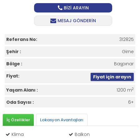
BİZİ ARAYIN
MESAJ GÖNDERİN
Referans No:
312825
Şehir :
Girne
Bölge :
Başpınar
Fiyat:
Fiyat için arayın
2
Yaşam Alanı :
1200 m
Oda Sayısı :
6+
İç Özellikler
Lokasyon Avantajları
Klima
Balkon