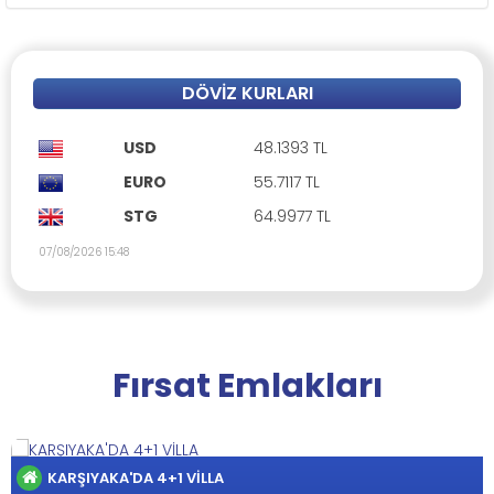
DÖVIZ KURLARI
USD
48.1393 TL
EURO
55.7117 TL
STG
64.9977 TL
07/08/2026 15:48
Fırsat Emlakları
GİRNE-LAPTA'DA MUHTEŞEM 4+1 VİLLA