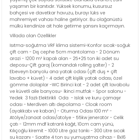
yaşamın bir kanıtıdır. Yüksek konumu, kusursuz
bahçesi ve davetkar havuzu, burayı lüks ve
mahremiyet vahası haline getiriyor. Bu olağanüstü
mülkü kendinize ait hale getirme şansını kaçırmayın.
Villada olan Özellikler
Isıtma-soğutma VRF klima sistemi-Konfor sıcak-soğuk
çift cam - Dış cephe 5cm mantolama - 2 Dönüm
arazi - 1200 m² kapalı alan - 25+25 ton iki adet su
deposu-Çift garaj (komandalı rolling şalter) - 2
Ebeveyn banyolu ana yatak odası (çift duş + çift
lavabo + küvet) - 4 adet çift kişilik yatak odası, özel
gömme dolaplar -WC Birinci kat - 2 adet çift lavabolu
ve küvetli aile banyosu- İkinci mutfak - Spor salonu -
Yedek 3 fazlı Elektirikli Oda - Islak ve kuru çamaşır
odası - Merdiven altı depolama - Cloak room
(ayakkabı ve kaban) - Oturma Odası 100 m² -
Atölye/zanaat odası/atolye - 55kw jeneratör - Celik
çatı - 12mm mdf katranlı kağıt, 10cm cam yünü,
Kılıçoğlu kiremit - 1000 Litre gaz tankı - 300 Litre sıcak
su kazanı - Saatte 4 ton su yumuşatma cihazı - 8x16