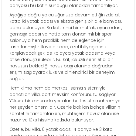
banyosu bu katın sunduğu olanakları tamamlıyor.
Aşağıya doğru yolculuğunuza devam ettiğinizde alt
katta iki yatak odası ve ekstra geniş bir aile banyosu
daha bulunuyor. Bu kat, ikinci bir mutfak, oyun odası,
çamaşır odası ve hatta tam donanımlı bir spor
salonuyla hem pratiklik hem de eğlence için
tasarlanmıştır. İlave bir oda, özel ihtiyaçlarınızı
karşılayacak şekilde kolayca yatak odasına veya
ofise dönüştürülebilir. Bu kat, jakuzili serinletici bir
havuzun beklediği havuz başı alanına doğrudan
erişim sağlayarak lüks ve dinlendirici bir deneyim
sağlar.
Hem klima hem de merkezi ısıtma sistemiyle
donatılan villa, dört mevsim konforunuzu sağlıyor.
Yüksek bir konumda yer alan bu tesiste mahremiyet
her şeyden önemlidir. Özenle bakılan bahçe villanın
zarafetini tamamlarken, muhteşem havuz alanı ise
huzur ve lüks hissine katkıda bulunuyor.
Özetle, bu villa, 6 yatak odası, 4 banyo ve 3 kata
yayılmış çok sayıda sofistike olanakla övünen, zarif