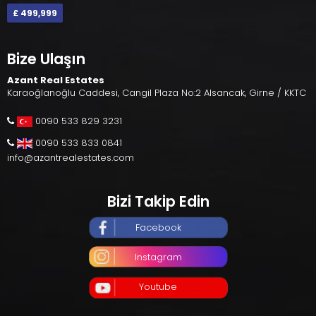
£ 499,999
Bize Ulaşın
Azant Real Estates
Karaoğlanoğlu Caddesi, Cangil Plaza No:2 Alsancak, Girne / KKTC
0090 533 829 3231
0090 533 833 0841
info@azantrealestates.com
Bizi Takip Edin
Facebook
Instagram
Youtube