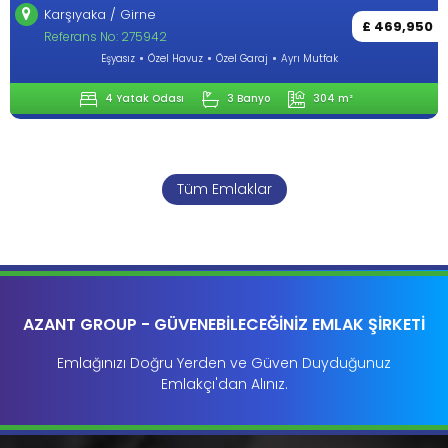
Lapta / Girne
£ 469,950
Referans No: 284272
 Mutfak
Eşyasız
Özel Havuz
Özel Garaj
Ayrı
304 m²
4 Yatak Odası
3 Banyo
Tüm Emlaklar
AZANT GROUP - GÜVENEBİLECEĞİNİZ EMLAK ŞİRKETİ
Emlağınızı Doğru Yerden ve Güven Duyduğunuz
Emlakçı'dan Alınız.