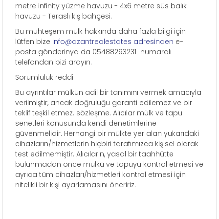
metre infinity yüzme havuzu - 4x6 metre süs balık
havuzu - Teraslı kış bahçesi.
Bu muhteşem mülk hakkında daha fazla bilgi için
lütfen bize
info@azantrealestates adresinden
e-
posta gönderinya da 05488293231 numaralı
telefondan bizi arayın.
Sorumluluk reddi
Bu ayrıntılar mülkün adil bir tanımını vermek amacıyla
verilmiştir, ancak doğruluğu garanti edilemez ve bir
teklif teşkil etmez. sözleşme. Alıcılar mülk ve tapu
senetleri konusunda kendi denetimlerine
güvenmelidir. Herhangi bir mülkte yer alan yukarıdaki
cihazların/hizmetlerin hiçbiri tarafımızca kişisel olarak
test edilmemiştir. Alıcıların, yasal bir taahhütte
bulunmadan önce mülkü ve tapuyu kontrol etmesi ve
ayrıca tüm cihazları/hizmetleri kontrol etmesi için
nitelikli bir kişi ayarlamasını öneririz.