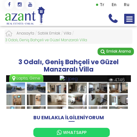
Tr
En
Ru
Anasayfa
/
Satılık Emlak
/
Villa
/
3 Odalı, Geniş Bahçeli ve Güzel Manzaralı Villa
Emlak Arama
3 Odalı, Geniş Bahçeli ve Güzel
Manzaralı Villa
Lapta, Girne
4746
BU EMLAKLA İLGİLENİYORUM
WHATSAPP