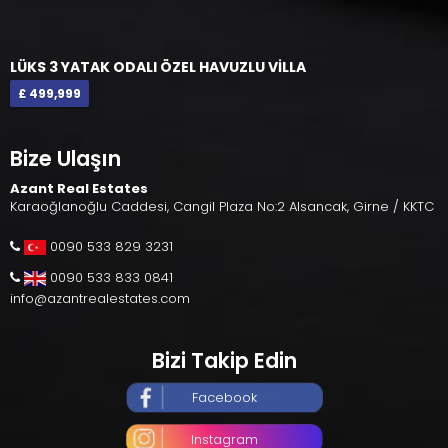
LÜKS 3 YATAK ODALI ÖZEL HAVUZLU VİLLA
£ 499,999
Bize Ulaşın
Azant Real Estates
Karaoğlanoğlu Caddesi, Cangil Plaza No:2 Alsancak, Girne / KKTC
0090 533 829 3231
0090 533 833 0841
info@azantrealestates.com
Bizi Takip Edin
Facebook
Instagram