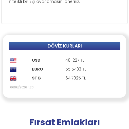
nitelikli bir kişi ayarlamasını öneririz.
DÖVIZ KURLARI
USD
48.1227 TL
EURO
55.5433 TL
STG
64.7925 TL
06/08/2026 11:20
Fırsat Emlakları