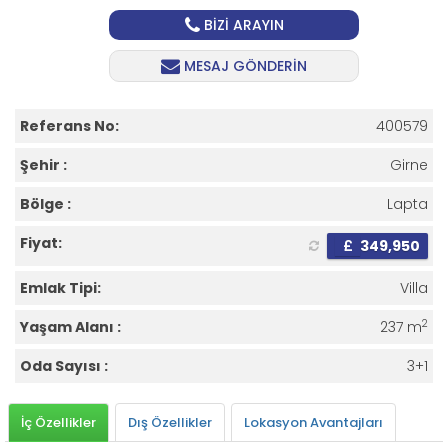
BİZİ ARAYIN
MESAJ GÖNDERİN
Referans No:
400579
Şehir :
Girne
Bölge :
Lapta
Fiyat:
£
349,950
Emlak Tipi:
Villa
2
Yaşam Alanı :
237 m
Oda Sayısı :
3+1
İç Özellikler
Dış Özellikler
Lokasyon Avantajları