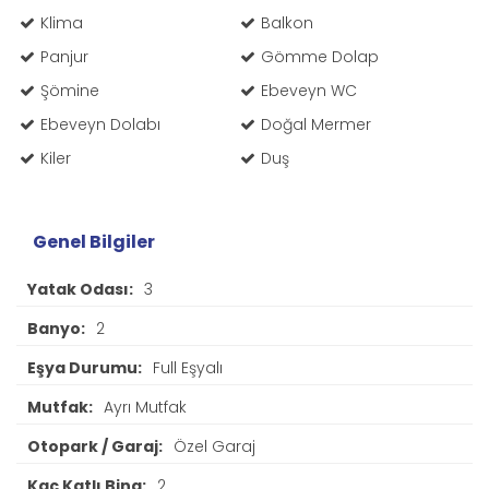
Klima
Balkon
Panjur
Gömme Dolap
Şömine
Ebeveyn WC
Ebeveyn Dolabı
Doğal Mermer
Kiler
Duş
Genel Bilgiler
Yatak Odası:
3
Banyo:
2
Eşya Durumu:
Full Eşyalı
Mutfak:
Ayrı Mutfak
Otopark / Garaj:
Özel Garaj
Kaç Katlı Bina:
2