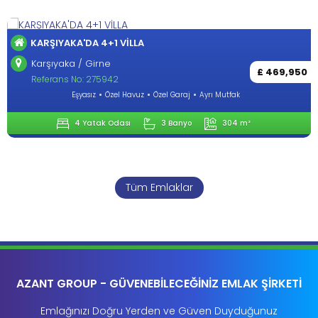
KA'DA 4+1 VİLLA
GİRNE-L
a / Girne
Lapta / 
£ 469,950
 No: 275942
Referans
Eşyasız
Özel Havuz
Özel Garaj
Ayrı Mutfak
4 Yatak Odası
3 Banyo
304 m²
Tüm Emlaklar
AZANT GROUP - GÜVENEBİLECEĞİNİZ EMLAK ŞİRKETİ
Emlağınızı Doğru Yerden ve Güven Duyduğunuz