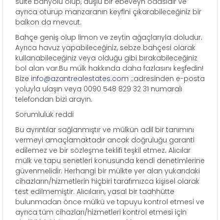
suite banyolu olup, duşlu bir ebeveyn odasıdır ve
ayrıca oturup manzaranın keyfini çıkarabileceğiniz bir
balkon da mevcut.
Bahçe geniş olup limon ve zeytin ağaçlarıyla doludur.
Ayrıca havuz yapabileceğiniz, sebze bahçesi olarak
kullanabileceğiniz veya olduğu gibi bırakabileceğiniz
bol alan var.Bu mülk hakkında daha fazlasını keşfedin!
Bize
info@azantrealestates.com
;;adresinden e-posta
yoluyla ulaşın veya 0090 548 829 32 31 numaralı
telefondan bizi arayın.
Sorumluluk reddi
Bu ayrıntılar sağlanmıştır ve mülkün adil bir tanımını
vermeyi amaçlamaktadır ancak doğruluğu garanti
edilemez ve bir sözleşme teklifi teşkil etmez. Alıcılar
mülk ve tapu senetleri konusunda kendi denetimlerine
güvenmelidir. Herhangi bir mülkte yer alan yukarıdaki
cihazların/hizmetlerin hiçbiri tarafımızca kişisel olarak
test edilmemiştir. Alıcıların, yasal bir taahhütte
bulunmadan önce mülkü ve tapuyu kontrol etmesi ve
ayrıca tüm cihazları/hizmetleri kontrol etmesi için