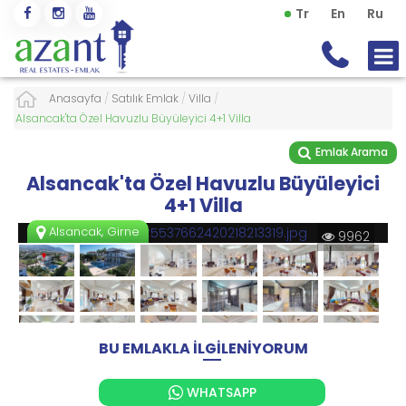
Tr
En
Ru
Anasayfa
/
Satılık Emlak
/
Villa
/
Alsancak'ta Özel Havuzlu Büyüleyici 4+1 Villa
Emlak Arama
Alsancak'ta Özel Havuzlu Büyüleyici
4+1 Villa
Alsancak, Girne
9962
BU EMLAKLA İLGİLENİYORUM
WHATSAPP