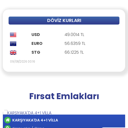
DÖVIZ KURLARI
USD
49.0014 TL
EURO
56.6359 TL
STG
66.1225 TL
09/08/2026 00:16
Fırsat Emlakları
GİRNE-LAPTA'DA MUHTEŞEM 4+1 Vİ