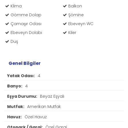
Klima
Balkon
Gömme Dolap
Şömine
Çamaşır Odası
Ebeveyn WC
Ebeveyn Dolabı
Kiler
Duş
Genel Bilgiler
Yatak Odası:
4
Banyo:
4
Eşya Durumu:
Beyaz Eşyalı
Mutfak:
Amerikan Mutfak
Havuz:
Özel Havuz
Otopark / Garaj:
Özel Garaj