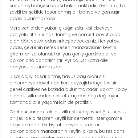
sunan kış bahçesi odası bulunmaktadır. Zemin katta
zevkli bir şekilde tasarlanmış bir banyo ve çamaşır
odası bulunmaktadır.
Merdivenlerden yukarı çıktığınızda, ikisi ebeveyn
banyolu, titizlikle hazırlanmış ve cömert boyutlarda
olan dört yatak odasını keşfedeceksiniz. Her yatak
odası, çevrenin nefes kesen manzarasının keyfini
çıkarmanıza olanak tanıyan geniş gardıroplar ve
balkonlarla donatılmıştır. Ayrıca üst katta aile
banyosu bulunmaktadır.
Dışarıda, iyi tasarlanmış havuz başı alanı sizi
dinlenmeye davet ederken, peyzajlı bahçe tesisin
genel cazibesine katkıda bulunmaktadır. Bakımı kolay
olan bu villa sadece estetik açıdan hoş değil aynı
zamanda aile yaşamı için de pratiktir.
Özetle Alsancak'taki bu villa, stil ve işlevselliği kusursuz
bir şekilde birleştiren keyifli bir cennettir. İster şömine
başında rahat bir kış tatili arıyor olun ister
balkonlardan manzaranın keyfini çıkarın, bu rezidans
aileniz ve arkadaşlarınızla kalıcı anılar yaratmak için