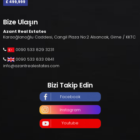
£ 499,999
Bize Ulaşın
Azant Real Estates
Karaoğlanoğlu Caddesi, Cangil Plaza No:2 Alsancak, Girne / KKTC
0090 533 829 3231
0090 533 833 0841
info@azantrealestates.com
Bizi Takip Edin
Facebook
Instagram
Youtube