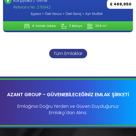
Lapta / Girne
£ 469,950
Referans No: 284272
Ayrı Mutfak
Eşyasız
Özel Havuz
Özel Garaj
304 m²
4 Yatak Odası
3 Banyo
Tüm Emlaklar
AZANT GROUP - GÜVENEBİLECEĞİNİZ EMLAK ŞİRKETİ
Emlağınızı Doğru Yerden ve Güven Duyduğunuz
Emlakçı'dan Alınız.