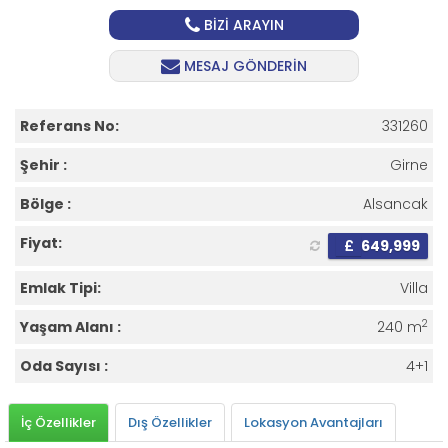
BİZİ ARAYIN
MESAJ GÖNDERİN
Referans No:
331260
Şehir :
Girne
Bölge :
Alsancak
Fiyat:
£
649,999
Emlak Tipi:
Villa
2
Yaşam Alanı :
240 m
Oda Sayısı :
4+1
İç Özellikler
Dış Özellikler
Lokasyon Avantajları