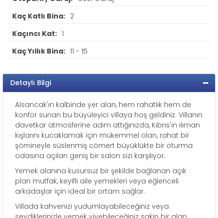
Kaç Katlı Bina:
2
Kaçıncı Kat:
1
Kaç Yıllık Bina:
11 - 15
Detaylı Bilgi
Alsancak'ın kalbinde yer alan, hem rahatlık hem de
konfor sunan bu büyüleyici villaya hoş geldiniz. Villanın
davetkar atmosferine adım attığınızda, Kıbrıs'ın ılıman
kışlarını kucaklamak için mükemmel olan, rahat bir
şömineyle süslenmiş cömert büyüklükte bir oturma
odasına açılan geniş bir salon sizi karşılıyor.
Yemek alanına kusursuz bir şekilde bağlanan açık
plan mutfak, keyifli aile yemekleri veya eğlenceli
arkadaşlar için ideal bir ortam sağlar.
Villada kahvenizi yudumlayabileceğiniz veya
sevdiklerinizle yemek yiyebileceğiniz sakin bir alan