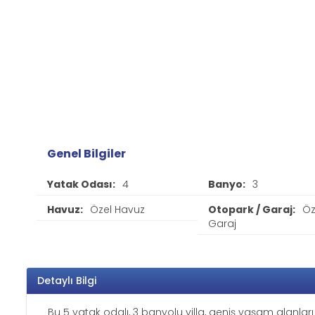
Genel Bilgiler
Yatak Odası:
4
Banyo:
3
Havuz:
Özel Havuz
Otopark / Garaj:
Öz
Garaj
Detaylı Bilgi
Bu 5 yatak odalı, 3 banyolu villa, geniş yaşam alanları