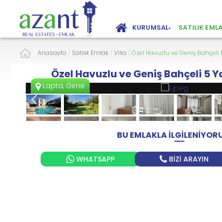
KURUMSAL
SATILIK EML
Anasayfa
/
Satılık Emlak
/
Villa
/
Özel Havuzlu ve Geniş Bahçeli 5
Özel Havuzlu ve Geniş Bahçeli 5 Y
Lapta, Girne
BU EMLAKLA İLGİLENİYO
WHATSAPP
BİZİ ARAYIN