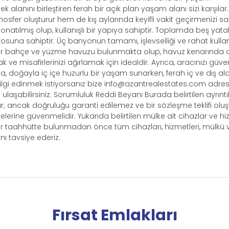
alanını birleştiren ferah bir açık plan yaşam alanı sizi karşılar.
er oluşturur hem de kış aylarında keyifli vakit geçirmenizi sa
onatılmış olup, kullanışlı bir yapıya sahiptir. Toplamda beş yat
osuna sahiptir. Üç banyonun tamamı, işlevselliği ve rahat kulla
 bir bahçe ve yüzme havuzu bulunmakta olup, havuz kenarında
e misafirlerinizi ağırlamak için idealdir. Ayrıca, aracınızı güve
a, doğayla iç içe huzurlu bir yaşam sunarken, ferah iç ve dış ala
lgi edinmek istiyorsanız bize
info@azantrealestates.com
adres
aşabilirsiniz. Sorumluluk Reddi Beyanı Burada belirtilen ayrıntıl
 ancak doğruluğu garanti edilemez ve bir sözleşme teklifi olu
lerine güvenmelidir. Yukarıda belirtilen mülke ait cihazlar ve hi
l bir taahhütte bulunmadan önce tüm cihazları, hizmetleri, mülkü 
ını tavsiye ederiz.
Fırsat Emlakları