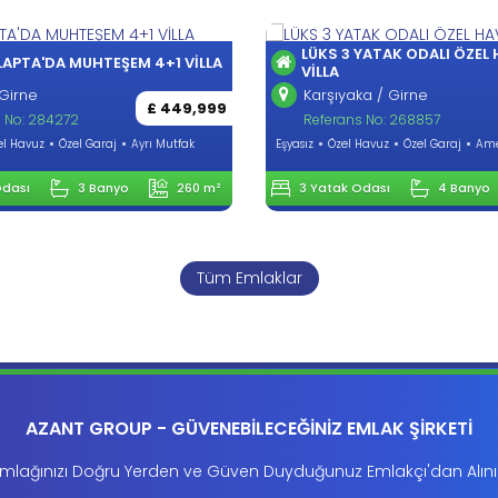
LÜKS 3 YATAK ODALI ÖZEL
LAPTA'DA MUHTEŞEM 4+1 VİLLA
VİLLA
Girne
Karşıyaka / Girne
£ 449,999
 No: 284272
Referans No: 268857
el Havuz
Özel Garaj
Ayrı Mutfak
Eşyasız
Özel Havuz
Özel Garaj
Ame
Odası
3 Banyo
260 m²
3 Yatak Odası
4 Banyo
Tüm Emlaklar
AZANT GROUP - GÜVENEBİLECEĞİNİZ EMLAK ŞİRKETİ
mlağınızı Doğru Yerden ve Güven Duyduğunuz Emlakçı'dan Alını