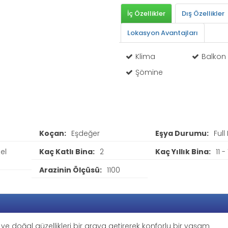
İç Özellikler
Dış Özellikler
Lokasyon Avantajları
Klima
Balkon
Şömine
Koçan:
Eşdeğer
Eşya Durumu:
Full
el
Kaç Katlı Bina:
2
Kaç Yıllık Bina:
11 -
Arazinin Ölçüsü:
1100
 ve doğal güzellikleri bir araya getirerek konforlu bir yaşam