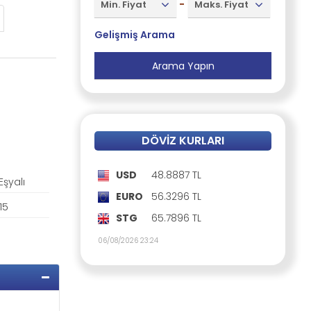
-
Min. Fiyat
Maks. Fiyat
Gelişmiş Arama
DÖVIZ KURLARI
USD
48.8887 TL
 Eşyalı
EURO
56.3296 TL
 15
STG
65.7896 TL
06/08/2026 23:24