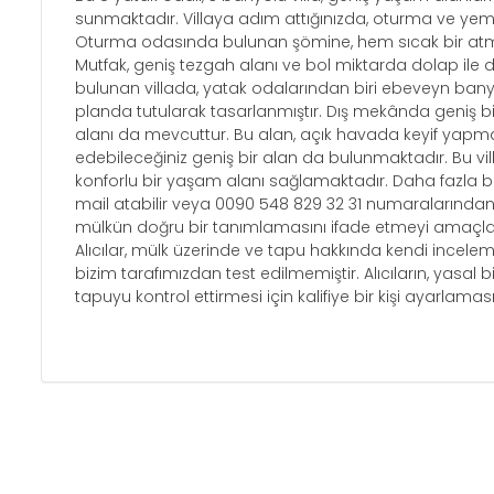
sunmaktadır. Villaya adım attığınızda, oturma ve yemek 
Oturma odasında bulunan şömine, hem sıcak bir atmosf
Mutfak, geniş tezgah alanı ve bol miktarda dolap ile d
bulunan villada, yatak odalarından biri ebeveyn bany
planda tutularak tasarlanmıştır. Dış mekânda geniş
alanı da mevcuttur. Bu alan, açık havada keyif yapmak v
edebileceğiniz geniş bir alan da bulunmaktadır. Bu vill
konforlu bir yaşam alanı sağlamaktadır. Daha fazla bi
mail atabilir veya 0090 548 829 32 31 numaralarından ul
mülkün doğru bir tanımlamasını ifade etmeyi amaçlar;
Alıcılar, mülk üzerinde ve tapu hakkında kendi inceleme
bizim tarafımızdan test edilmemiştir. Alıcıların, yasa
tapuyu kontrol ettirmesi için kalifiye bir kişi ayarlamas