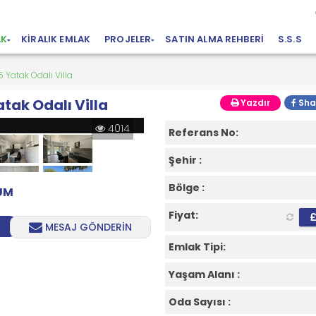
AK
KIRALIK EMLAK
PROJELER
SATIN ALMA REHBERI
S.S.S
 Yatak Odalı Villa
atak Odalı Villa
Yazdır
Sha
4014
Referans No:
Şehir :
Bölge :
RUM
Fiyat:
MESAJ GÖNDERİN
Emlak Tipi:
Yaşam Alanı :
Oda Sayısı :