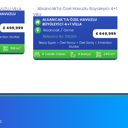
 HAVUZLU
ALSANCAK'TA ÖZEL HAVUZLU
BÜYÜLEYICI 4+1 VILLA
£ 499,999
Alsancak / Girne
£ 649,999
Referans No: 331260
rikan Mutfak
Beyaz Eşyalı
Özel Havuz
Özel Garaj
Amerikan
Mutfak
158 m²
4 Yatak Odası
4 Banyo
240 m²
z.