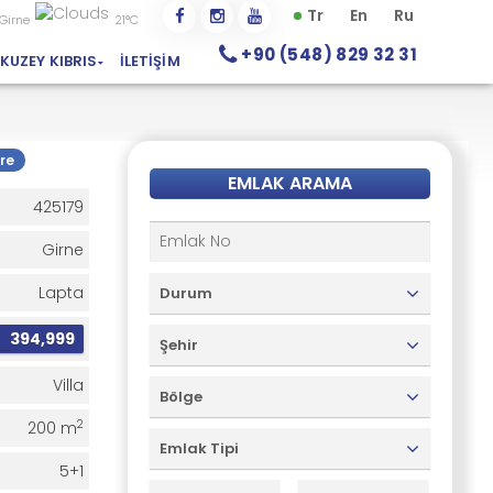
Tr
En
Ru
Girne
21°C
+90 (548) 829 32 31
KUZEY KIBRIS
İLETIŞIM
re
EMLAK ARAMA
425179
Girne
Lapta
Durum
£
394,999
Şehir
Villa
Bölge
2
200 m
Emlak Tipi
5+1