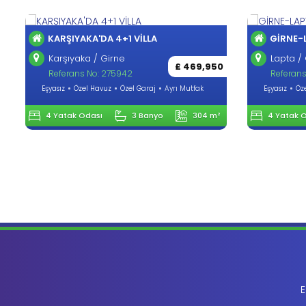
KARŞIYAKA'DA 4+1 VİLLA
GİRNE-
Karşıyaka / Girne
Lapta / 
£ 469,950
Referans No: 275942
Referans
Eşyasız
Özel Havuz
Özel Garaj
Ayrı Mutfak
Eşyasız
Öz
4 Yatak Odası
3 Banyo
304 m²
4 Yatak 
E