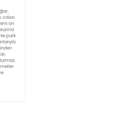
ğlar.
ak odası
nımı ön
 oturma
nle park
nlarıyla
inden
ar,
şturmaz.
zmetler
ve