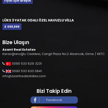
Fiyat için arayın
LÜKS 3 YATAK ODALI ÖZEL HAVUZLU VİLLA
£ 499,999
Bize Ulaşın
Azant Real Estates
Karaoğlanoğlu Caddesi, Cangil Plaza No:2 Alsancak, Girne / KKTC
0090 533 829 3231
0090 533 833 0841
info@azantrealestates.com
Bizi Takip Edin
Facebook