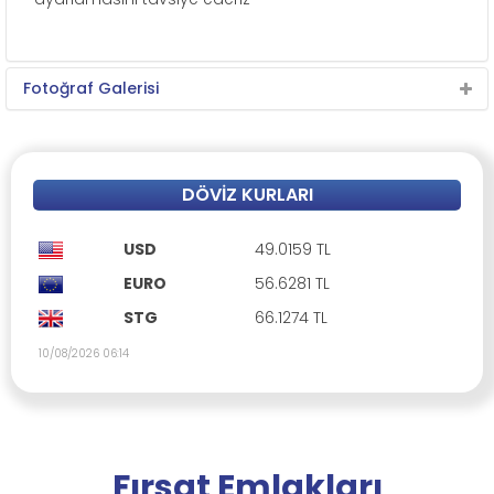
Fotoğraf Galerisi
KAT PLANI
DÖVIZ KURLARI
USD
49.0159 TL
EURO
56.6281 TL
STG
66.1274 TL
10/08/2026 06:14
Fırsat Emlakları