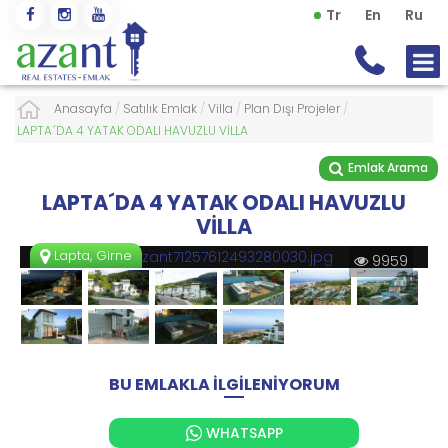
Tr
En
Ru
Anasayfa
/
Satılık Emlak
/
Villa
/
Plan Dışı Projeler
/
LAPTA´DA 4 YATAK ODALI HAVUZLU VİLLA
Emlak Arama
LAPTA´DA 4 YATAK ODALI HAVUZLU
VİLLA
Lapta, Girne
9959
BU EMLAKLA İLGİLENİYORUM
WHATSAPP