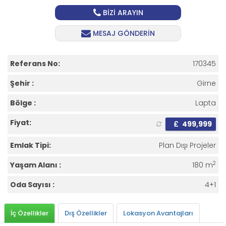
BİZİ ARAYIN
MESAJ GÖNDERİN
Referans No:
170345
Şehir :
Girne
Bölge :
Lapta
Fiyat:
£
499,999
Emlak Tipi:
Plan Dışı Projeler
2
Yaşam Alanı :
180 m
Oda Sayısı :
4+1
İç Özellikler
Dış Özellikler
Lokasyon Avantajları