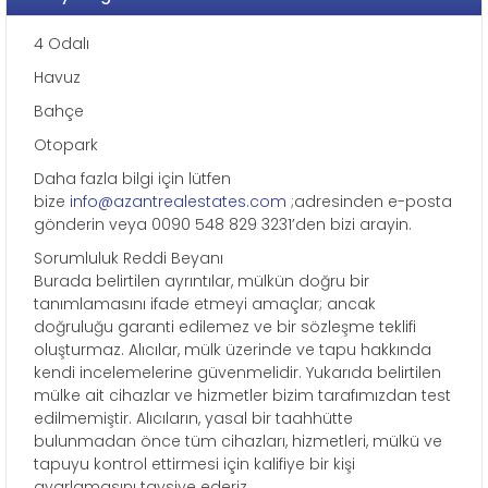
4 Odalı
Havuz
Bahçe
Otopark
Daha fazla bilgi için lütfen
bize
info@azantrealestates.com
;adresinden e-posta
gönderin veya 0090 548 829 3231’den bizi arayin.
Sorumluluk Reddi Beyanı
Burada belirtilen ayrıntılar, mülkün doğru bir
tanımlamasını ifade etmeyi amaçlar; ancak
doğruluğu garanti edilemez ve bir sözleşme teklifi
oluşturmaz. Alıcılar, mülk üzerinde ve tapu hakkında
kendi incelemelerine güvenmelidir. Yukarıda belirtilen
mülke ait cihazlar ve hizmetler bizim tarafımızdan test
edilmemiştir. Alıcıların, yasal bir taahhütte
bulunmadan önce tüm cihazları, hizmetleri, mülkü ve
tapuyu kontrol ettirmesi için kalifiye bir kişi
ayarlamasını tavsiye ederiz