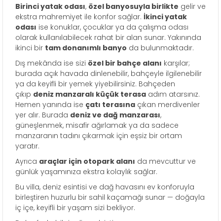
Birinci yatak odası
,
özel banyosuyla birlikte
gelir ve
ekstra mahremiyet ile konfor sağlar.
İkinci yatak
odası
ise konuklar, çocuklar ya da çalışma odası
olarak kullanılabilecek rahat bir alan sunar. Yakınında
ikinci bir
tam donanımlı banyo
da bulunmaktadır.
Dış mekânda ise sizi
özel bir bahçe alanı
karşılar;
burada açık havada dinlenebilir, bahçeyle ilgilenebilir
ya da keyifli bir yemek yiyebilirsiniz. Bahçeden
çıkıp
deniz manzaralı küçük terasa
adım atarsınız.
Hemen yanında ise
çatı terasına
çıkan merdivenler
yer alır. Burada
deniz ve dağ manzarası
,
güneşlenmek, misafir ağırlamak ya da sadece
manzaranın tadını çıkarmak için eşsiz bir ortam
yaratır.
Ayrıca
araçlar için otopark alanı
da mevcuttur ve
günlük yaşamınıza ekstra kolaylık sağlar.
Bu villa, deniz esintisi ve dağ havasını ev konforuyla
birleştiren huzurlu bir sahil kaçamağı sunar — doğayla
iç içe, keyifli bir yaşam sizi bekliyor.