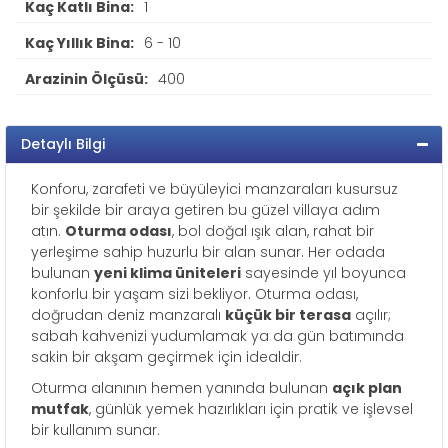
Kaç Katlı Bina:
1
Kaç Yıllık Bina:
6 - 10
Arazinin Ölçüsü:
400
Detaylı Bilgi
Konforu, zarafeti ve büyüleyici manzaraları kusursuz
bir şekilde bir araya getiren bu güzel villaya adım
atın.
Oturma odası
, bol doğal ışık alan, rahat bir
yerleşime sahip huzurlu bir alan sunar. Her odada
bulunan
yeni klima üniteleri
sayesinde yıl boyunca
konforlu bir yaşam sizi bekliyor. Oturma odası,
doğrudan deniz manzaralı
küçük bir terasa
açılır;
sabah kahvenizi yudumlamak ya da gün batımında
sakin bir akşam geçirmek için idealdir.
Oturma alanının hemen yanında bulunan
açık plan
mutfak
, günlük yemek hazırlıkları için pratik ve işlevsel
bir kullanım sunar.