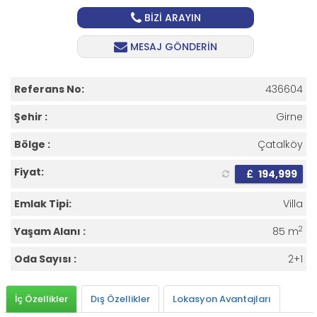
BİZİ ARAYIN
MESAJ GÖNDERİN
Referans No:
436604
Şehir :
Girne
Bölge :
Çatalköy
Fiyat:
£
194,999
Emlak Tipi:
Villa
2
Yaşam Alanı :
85 m
Oda Sayısı :
2+1
İç Özellikler
Dış Özellikler
Lokasyon Avantajları