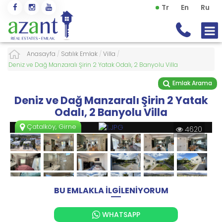
Tr
En
Ru
Anasayfa
/
Satılık Emlak
/
Villa
/
Deniz ve Dağ Manzaralı Şirin 2 Yatak Odalı, 2 Banyolu Villa
Emlak Arama
Deniz ve Dağ Manzaralı Şirin 2 Yatak
Odalı, 2 Banyolu Villa
Çatalköy, Girne
4620
BU EMLAKLA İLGİLENİYORUM
WHATSAPP