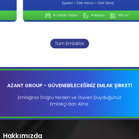
Eşyasız
Özel Havuz
Özel Garaj
4 Yatak Odası
4 Banyo
180 m²
Tüm Emlaklar
AZANT GROUP - GÜVENEBİLECEĞİNİZ EMLAK ŞİRKETİ
Emlağınızı Doğru Yerden ve Güven Duyduğunuz
Emlakçı'dan Alınız.
Hakkımızda