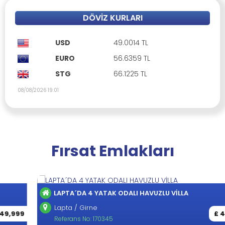
DÖVIZ KURLARI
USD
49.0014 TL
EURO
56.6359 TL
STG
66.1225 TL
08/08/2026 19:01
Fırsat Emlakları
LAPTA´DA 4 YATAK ODALI HAVUZLU VİLLA
Lapta / Girne
£ 499,999
Referans No: 170345