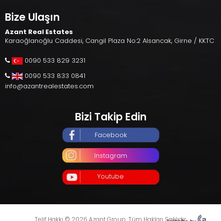
Bize Ulaşın
Azant Real Estates
Karaoğlanoğlu Caddesi, Cangil Plaza No:2 Alsancak, Girne / KKTC
0090 533 829 3231
0090 533 833 0841
info@azantrealestates.com
Bizi Takip Edin
Facebook
Instagram
Youtube
Telif Hakkı © 2026 Azant Group. Tüm Hakları Saklıdır.