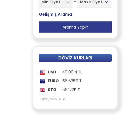
-
Min. Fiyat
Maks. Fiyat
Gelişmiş Arama
DÖVIZ KURLARI
USD
49.0014 TL
EURO
56.6359 TL
STG
66.1225 TL
08/08/2026 08:08