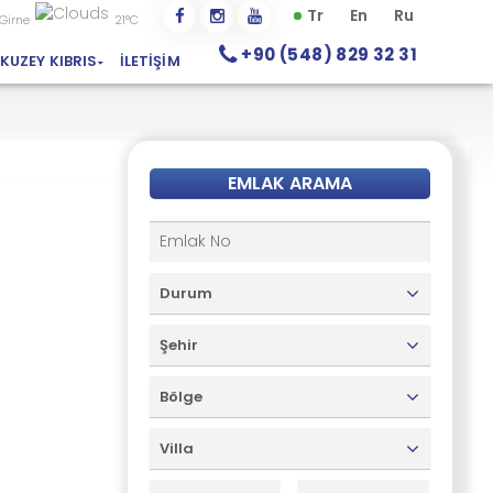
Tr
En
Ru
Girne
21°C
+90 (548) 829 32 31
KUZEY KIBRIS
İLETIŞIM
EMLAK ARAMA
Durum
Şehir
Bölge
Villa