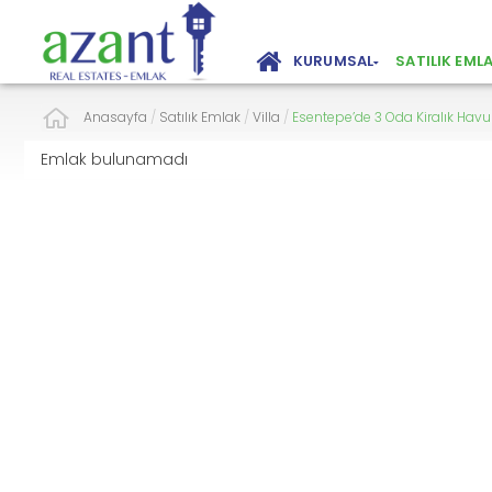
KURUMSAL
SATILIK EML
Anasayfa
/
Satılık Emlak
/
Villa
/
Esentepe’de 3 Oda Kiralık Havuz
Emlak bulunamadı