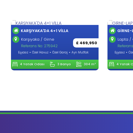
KARŞIYAKA'DA 4+1 VİLLA
GİRNE-
Karşıyaka / Girne
Lapta / 
£ 469,950
Referans No: 275942
Referans
Eşyasız
Özel Havuz
Özel Garaj
Ayrı Mutfak
Eşyasız
Öz
4 Yatak Odası
3 Banyo
304 m²
4 Yatak 