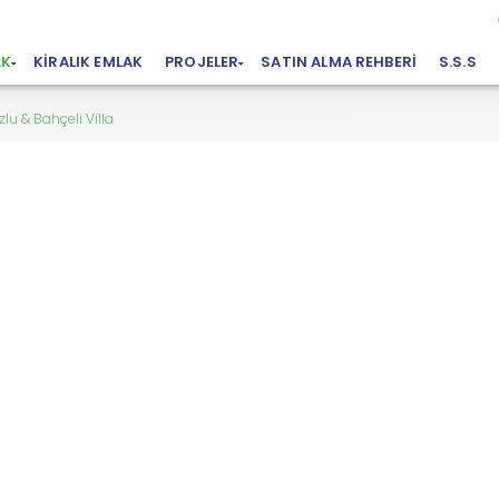
AK
KIRALIK EMLAK
PROJELER
SATIN ALMA REHBERI
S.S.S
lu & Bahçeli Villa