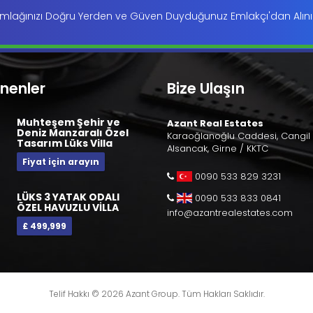
mlağınızı Doğru Yerden ve Güven Duyduğunuz Emlakçı'dan Alını
enenler
Bize Ulaşın
Muhteşem Şehir ve
Azant Real Estates
Deniz Manzaralı Özel
Karaoğlanoğlu Caddesi, Cangil 
Tasarım Lüks Villa
Alsancak, Girne / KKTC
Fiyat için arayın
0090 533 829 3231
LÜKS 3 YATAK ODALI
0090 533 833 0841
ÖZEL HAVUZLU VİLLA
info@azantrealestates.com
£ 499,999
Telif Hakkı © 2026 Azant Group. Tüm Hakları Saklıdır.