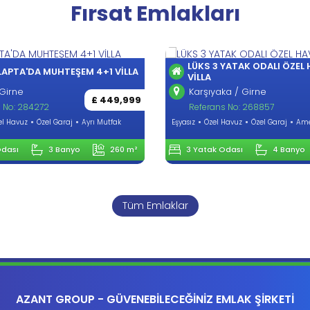
Fırsat Emlakları
LÜKS 3 YATAK ODALI ÖZEL
LAPTA'DA MUHTEŞEM 4+1 VİLLA
VİLLA
Girne
Karşıyaka / Girne
£ 449,999
 No: 284272
Referans No: 268857
el Havuz
Özel Garaj
Ayrı Mutfak
Eşyasız
Özel Havuz
Özel Garaj
Ame
Odası
3 Banyo
260 m²
3 Yatak Odası
4 Banyo
Tüm Emlaklar
AZANT GROUP - GÜVENEBİLECEĞİNİZ EMLAK ŞİRKETİ