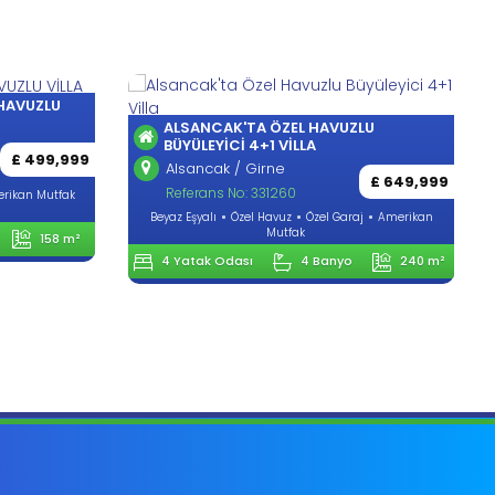
 HAVUZLU
ALSANCAK'TA ÖZEL HAVUZLU
BÜYÜLEYICI 4+1 VILLA
£ 499,999
Alsancak / Girne
£ 649,999
Referans No: 331260
rikan Mutfak
Beyaz Eşyalı
Özel Havuz
Özel Garaj
Amerikan
Mutfak
158 m²
4 Yatak Odası
4 Banyo
240 m²