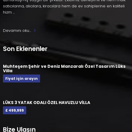
satıcılarına, alıcılara, kiracılara hem de ev sahiplerine en kaliteli
hizm ...
Devamını oku...
Son Eklenenler
Muhteşem Şehir ve Deniz Manzaralı Özel Tasarım Lüks
Villa
Fiyat için arayın
LÜKS 3 YATAK ODALI ÖZEL HAVUZLU VİLLA
£ 499,999
Bize Ulaşın