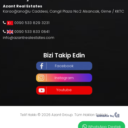
Azant Real Estates
Karaoğlanoğlu Caddesi, Cangil Plaza No:2 Alsancak, Girne / KKTC
0090 533 829 3231
0090 533 833 0841
info@azantrealestates.com
Bizi Takip Edin
Facebook
Instagram
Youtube
Telif Hakkı © 2026 Azant Group. Tüm Hakları Saklıdır.
WhatsApp Destek