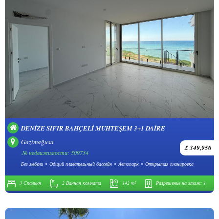
DENIZE SIFIR BAHÇELI MUHTEŞEM 3+1 DAIRE
Gazimağusa
£ 349,950
№ недвижимости: 509734
Без мебели
Общий плавательный бассейн
Автопарк
Открытая планировка
3 Спальня
2 Ванная комната
142 m²
Разрешение на этаж:
1