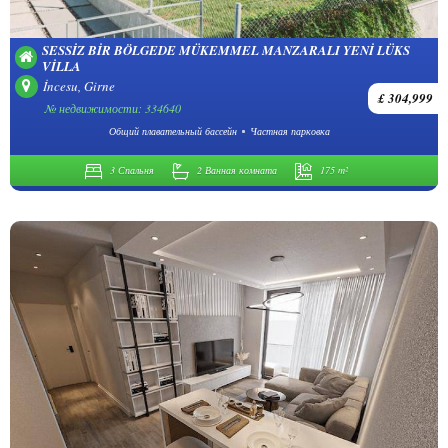
SESSIZ BIR BÖLGEDE MÜKEMMEL MANZARALI YENI LÜKS
VILLA
İncesu, Girne
£ 304,999
№ недвижимости: 334640
Общий плавательный бассейн
Частная парковка
3 Спальня
2 Ванная комната
175 m²