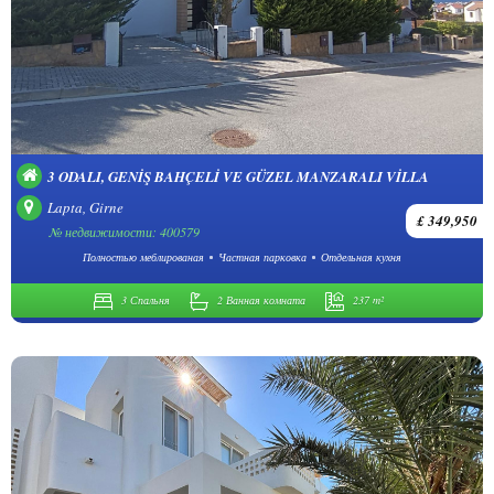
3 ODALI, GENIŞ BAHÇELI VE GÜZEL MANZARALI VILLA
Lapta, Girne
£ 349,950
№ недвижимости: 400579
Полностью меблированая
Частная парковка
Отдельная кухня
3 Спальня
2 Ванная комната
237 m²