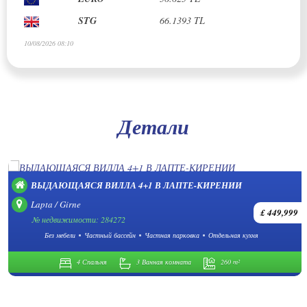
STG
66.1393 TL
10/08/2026 08:10
Детали
ВЫДАЮЩАЯСЯ ВИЛЛА 4+1 В ЛАПТЕ-КИРЕНИИ
Lapta / Girne
£ 449,999
№ недвижимости: 284272
Без мебели
Частный бассейн
Частная парковка
Отдельная кухня
4 Спальня
3 Ванная комната
260 m²