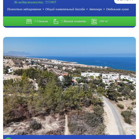
№ недвижимости: 555905
Полностью меблированая
Общий плавательный бассейн
Автопарк
Отдельная кухня
3 Спальня
2 Ванная комната
160 m²