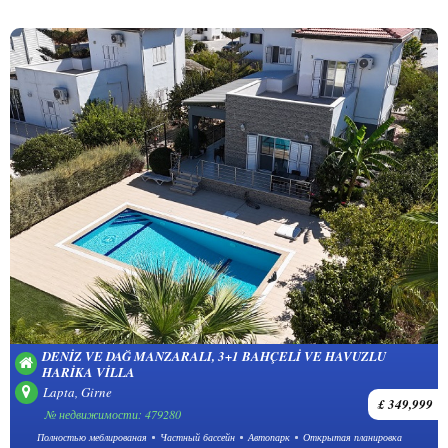
DENIZ VE DAĞ MANZARALI, 3+1 BAHÇELI VE HAVUZLU
HARIKA VILLA
Lapta, Girne
£ 349,999
№ недвижимости: 479280
Полностью меблированая
Частный бассейн
Автопарк
Открытая планировка