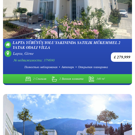
LAPTA YÜRÜYÜŞ YOLU YAKININDA SATILIK MÜKEMMEL 2
YATAK ODALI VILLA
Lapta, Girne
£ 279,999
№ недвижимости: 379690
Полностью меблированая
Автопарк
Открытая планировка
2 Спальня
2 Ванная комната
140 m²