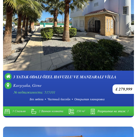
3 YATAK ODALI ÖZEL HAVUZLU VE MANZARALI VILLA
Karşıyaka, Girne
£ 279,999
№ недвижимости: 515101
Без мебели
Частный бассейн
Открытая планировка
3 Спальня
2 Ванная комната
150 m²
Разрешение на этаж:
1