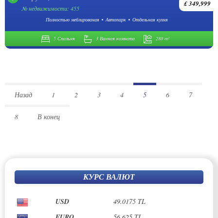
£ 349,999
№ недвижимости: 455
Полностью меблированая
Автопарк
Отдельная кухня
5 Спальня
3 Ванная комната
280 m²
Назад
1
2
3
4
5
6
7
8
В конец
КУРС ВАЛЮТ
USD
49.0175 TL
EURO
56.625 TL