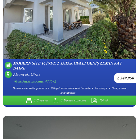
MODERN SITE IÇINDE 2 YATAK ODALI GENIŞ ZEMIN KAT
DAIRE
Alsancak, Girne
£ 349,950
№ недвижимости: 473672
Полностью меблированая
Общий плавательный бассейн
Автопарк
Открытая
планировка
2 Спальня
2 Ванная комната
120 m²