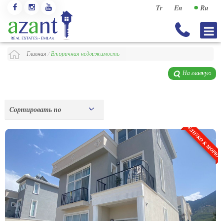
Tr
En
Ru
Главная
/
Вторичная недвижимость
На главную
Сортировать по
БЛИЗКО К МОР