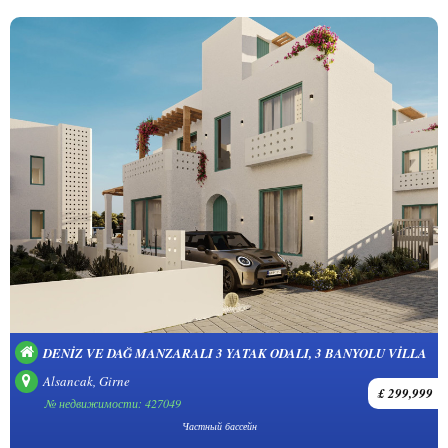
DENIZ VE DAĞ MANZARALI 3 YATAK ODALI, 3 BANYOLU VILLA
Alsancak, Girne
£ 299,999
№ недвижимости: 427049
Частный бассейн