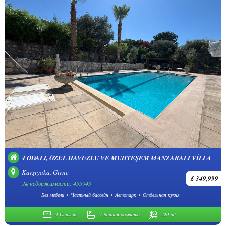
4 ODALI, ÖZEL HAVUZLU VE MUHTEŞEM MANZARALI VILLA
Karşıyaka, Girne
£ 349,999
№ недвижимости: 455943
Без мебели
Частный бассейн
Автопарк
Отдельная кухня
4 Спальня
4 Ванная комната
220 m²