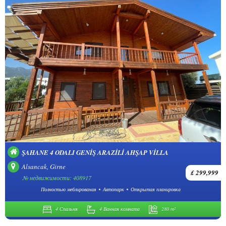
ŞAHANE 4 ODALI GENIŞ ARAZILI AHŞAP VILLA
Alsancak, Girne
£ 299,999
№ недвижимости: 408917
Полностью меблированая
Автопарк
Открытая планировка
4 Спальня
4 Ванная комната
280 m²