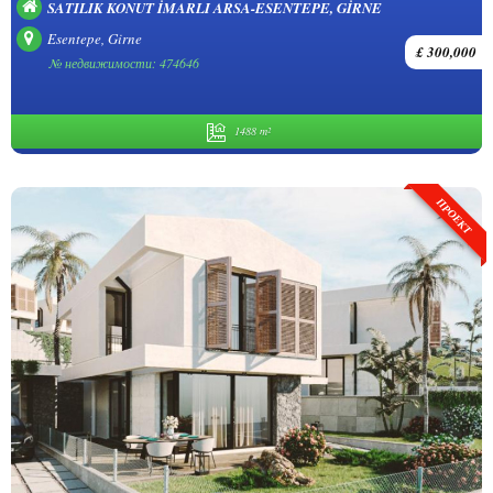
SATILIK KONUT İMARLI ARSA-ESENTEPE, GIRNE
Esentepe, Girne
£ 300,000
№ недвижимости: 474646
1488 m²
ПРОЕКТ