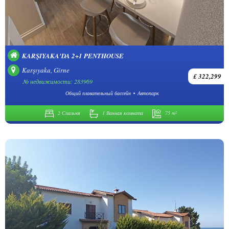
KARŞIYAKA'DA 2+1 PENTHOUSE
Karşıyaka, Girne
£ 322,299
№ недвижимости: 283969
Общий плавательный бассейн
Автопарк
2 Спальня
1 Ванная комната
75 m²