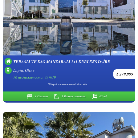
TERASLI VE DAĞ MANZARALI 1+1 DUBLEKS DAIRE
Lapta, Girne
£ 279,999
№ недвижимости: 437619
Общий плавательный бассейн
1 Спальня
1 Ванная комната
65 m²