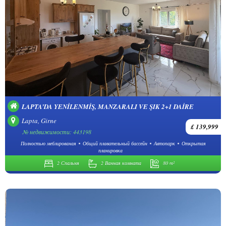
LAPTA’DA YENILENMIŞ, MANZARALI VE ŞIK 2+1 DAIRE
Lapta, Girne
£ 139,999
№ недвижимости: 443198
Полностью меблированая
Общий плавательный бассейн
Автопарк
Открытая
планировка
2 Спальня
2 Ванная комната
80 m²