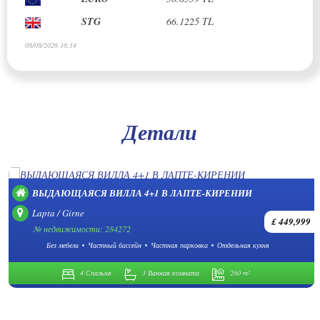
STG
66.1225 TL
08/08/2026 16:14
Детали
ВЫДАЮЩАЯСЯ ВИЛЛА 4+1 В ЛАПТЕ-КИРЕНИИ
Lapta / Girne
£ 449,999
№ недвижимости: 284272
Без мебели
Частный бассейн
Частная парковка
Отдельная кухня
4 Спальня
3 Ванная комната
260 m²