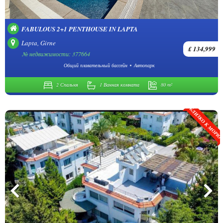
FABULOUS 2+1 PENTHOUSE IN LAPTA
Lapta, Girne
£ 134,999
№ недвижимости: 377664
Общий плавательный бассейн
Автопарк
2 Спальня
1 Ванная комната
80 m²
БЛИЗКО К МОР