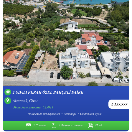
2 ODALI FERAH ÖZEL BAHÇELI DAIRE
Alsancak, Girne
£ 139,999
№ недвижимости: 525911
Полностью меблированая
Автопарк
Отдельная кухня
2 Спальня
1 Ванная комната
85 m²