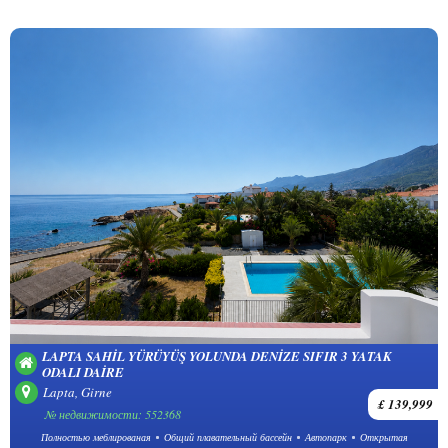
LAPTA SAHIL YÜRÜYÜŞ YOLUNDA DENIZE SIFIR 3 YATAK
ODALI DAIRE
Lapta, Girne
£ 139,999
№ недвижимости: 552368
Полностью меблированая
Общий плавательный бассейн
Автопарк
Открытая