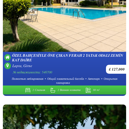
ÖZEL BAHÇESIYLE ÖNE ÇIKAN FERAH 2 YATAK ODALI ZEMIN
KAT DAIRE
Lapta, Girne
£ 127,000
№ недвижимости: 546700
Полностью меблированая
Общий плавательный бассейн
Автопарк
Открытая
планировка
2 Спальня
2 Ванная комната
80 m²