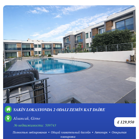
SAKIN LOKASYONDA 2 ODALI ZEMIN KAT DAIRE
Alsancak, Girne
£ 129,950
№ недвижимости: 509743
Полностью меблированая
Общий плавательный бассейн
Автопарк
Открытая
планировка