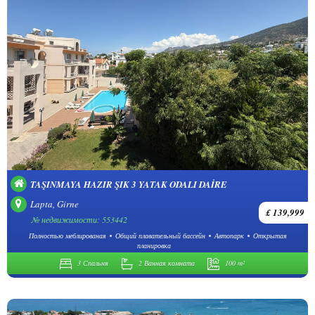
TAŞINMAYA HAZIR ŞIK 3 YATAK ODALI DAIRE
Lapta, Girne
£ 139,999
№ недвижимости: 553442
Полностью меблированая
Общий плавательный бассейн
Автопарк
Открытая
планировка
3 Спальня
2 Ванная комната
100 m²