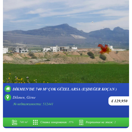
DIKMEN’DE 740 M² ÇOK GÜZEL ARSA (EŞDEĞER KOÇAN )
Dikmen, Girne
£ 129,950
№ недвижимости: 512441
740 m²
Ставка зонирования:
35%
Разрешение на этаж:
2