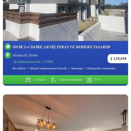
SIFIR 2+1 DAIRE ,GENIŞ TERAS VE MODERN TASARIM
Alsancak, Girne
£ 139,950
№ недвижимости: 472886
Без мебели
Общий плавательный бассейн
Автопарк
Открытая планировка
2 Спальня
1 Ванная комната
85 m²