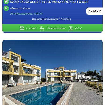
DENIZ MANZARALI 3 YATAK ODALI ZEMIN KAT DAIRE
Alsancak, Girne
£ 134,950
№ недвижимости: 436270
Полностью меблированая
Автопарк
3 Спальня
1 Ванная комната
120 m²