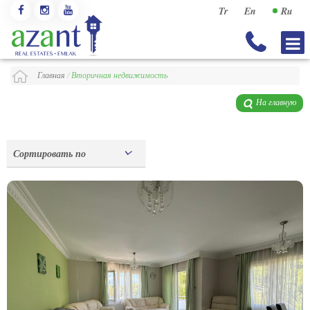
Tr
En
Ru
Главная
/
Вторичная недвижимость
На главную
Сортировать по