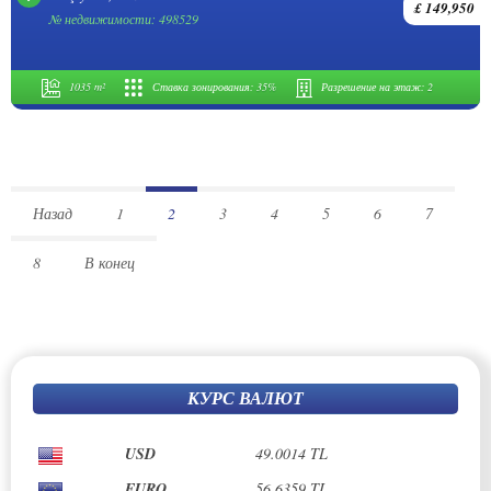
£ 149,950
№ недвижимости: 498529
1035 m²
Ставка зонирования:
35%
Разрешение на этаж:
2
Назад
1
2
3
4
5
6
7
8
В конец
КУРС ВАЛЮТ
USD
49.0014 TL
EURO
56.6359 TL