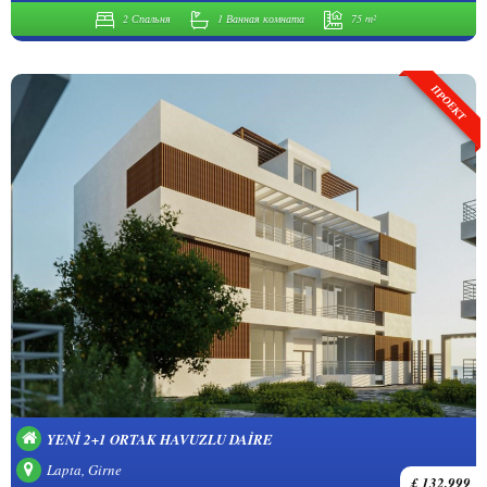
2 Спальня
1 Ванная комната
75 m²
ПРОЕКТ
YENI 2+1 ORTAK HAVUZLU DAIRE
Lapta, Girne
£ 132,999