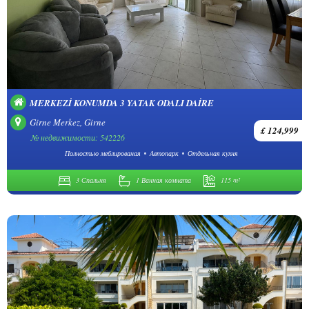
MERKEZI KONUMDA 3 YATAK ODALI DAIRE
Girne Merkez, Girne
£ 124,999
№ недвижимости: 542226
Полностью меблированая
Автопарк
Отдельная кухня
3 Спальня
1 Ванная комната
115 m²