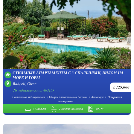
СТИЛЬНЫЕ АПАРТАМЕНТЫ С 3 СПАЛЬНЯМИ, ВИДОМ НА
МОРЕ И ГОРЫ
Bahçeli, Girne
£ 129,000
№ недвижимости: 463159
Полностью меблированая
Общий плавательный бассейн
Автопарк
Открытая
планировка
3 Спальня
2 Ванная комната
100 m²