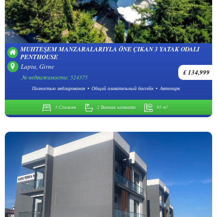
MUHTEŞEM MANZARALARIYLA ÖNE ÇIKAN 3 YATAK ODALI
PENTHOUSE
Lapta, Girne
£ 134,999
№ недвижимости: 524375
Полностью меблированая
Общий плавательный бассейн
Автопарк
3 Спальня
2 Ванная комната
95 m²