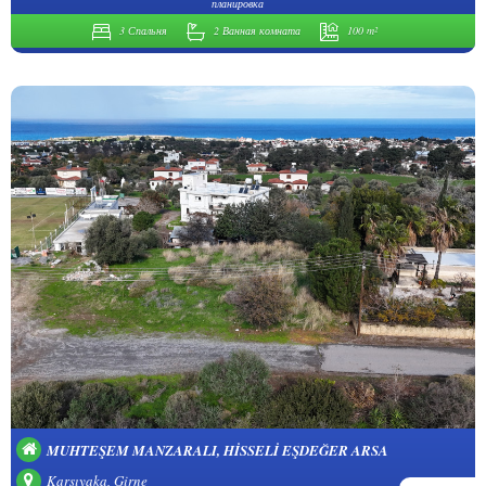
планировка
3 Спальня
2 Ванная комната
100 m²
MUHTEŞEM MANZARALI, HISSELI EŞDEĞER ARSA
Karşıyaka, Girne