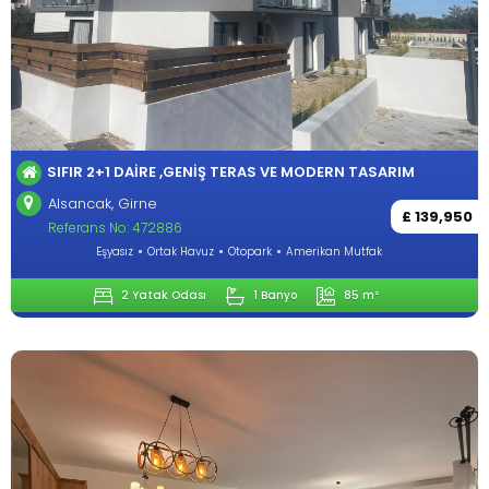
SIFIR 2+1 DAIRE ,GENIŞ TERAS VE MODERN TASARIM
Alsancak, Girne
£ 139,950
Referans No: 472886
Eşyasız
Ortak Havuz
Otopark
Amerikan Mutfak
2 Yatak Odası
1 Banyo
85 m²