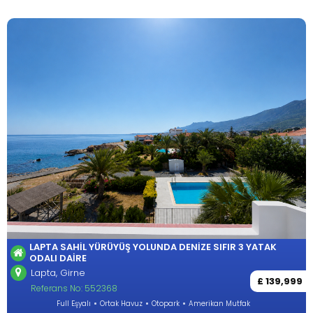
LAPTA SAHIL YÜRÜYÜŞ YOLUNDA DENIZE SIFIR 3 YATAK
ODALI DAIRE
Lapta, Girne
£ 139,999
Referans No: 552368
Full Eşyalı
Ortak Havuz
Otopark
Amerikan Mutfak