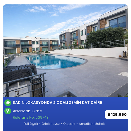
SAKIN LOKASYONDA 2 ODALI ZEMIN KAT DAIRE
Alsancak, Girne
£ 129,950
Referans No: 509743
Full Eşyalı
Ortak Havuz
Otopark
Amerikan Mutfak