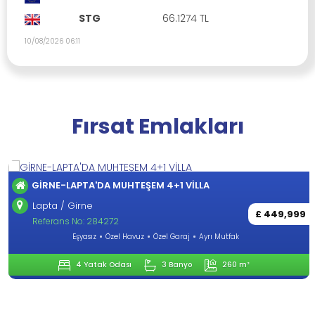
STG
66.1274 TL
10/08/2026 06:11
Fırsat Emlakları
GİRNE-LAPTA'DA MUHTEŞEM 4+1 VİLLA
Lapta / Girne
£ 449,999
Referans No: 284272
Eşyasız
Özel Havuz
Özel Garaj
Ayrı Mutfak
4 Yatak Odası
3 Banyo
260 m²