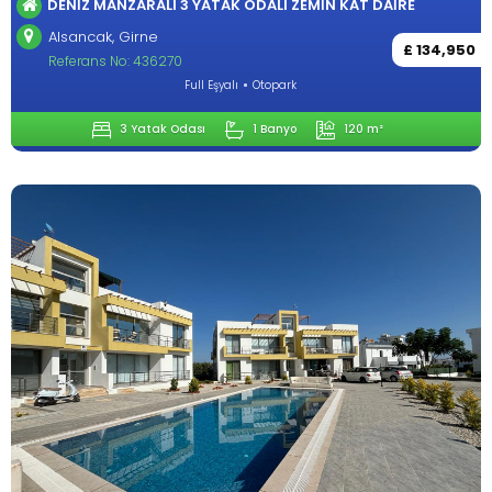
DENIZ MANZARALI 3 YATAK ODALI ZEMIN KAT DAIRE
Alsancak, Girne
£ 134,950
Referans No: 436270
Full Eşyalı
Otopark
3 Yatak Odası
1 Banyo
120 m²