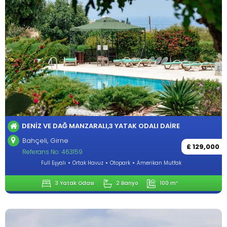
DENIZ VE DAĞ MANZARALI,3 YATAK ODALI DAIRE
Bahçeli, Girne
£ 129,000
Referans No: 463159
Full Eşyalı
Ortak Havuz
Otopark
Amerikan Mutfak
3 Yatak Odası
2 Banyo
100 m²