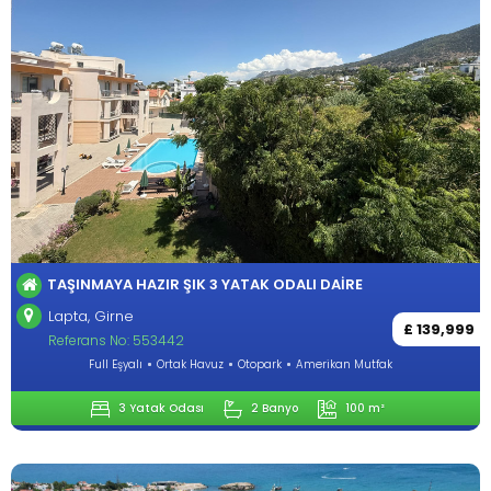
TAŞINMAYA HAZIR ŞIK 3 YATAK ODALI DAIRE
Lapta, Girne
£ 139,999
Referans No: 553442
Full Eşyalı
Ortak Havuz
Otopark
Amerikan Mutfak
3 Yatak Odası
2 Banyo
100 m²