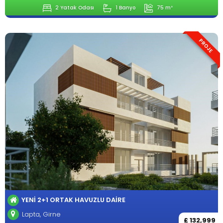
2 Yatak Odası
1 Banyo
75 m²
PROJE
YENI 2+1 ORTAK HAVUZLU DAIRE
Lapta, Girne
£ 132,999