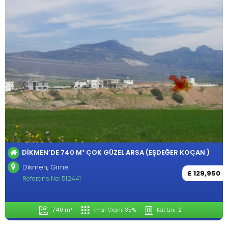
DIKMEN’DE 740 M² ÇOK GÜZEL ARSA (EŞDEĞER KOÇAN )
Dikmen, Girne
£ 129,950
Referans No: 512441
740 m²
İmar Oranı:
35%
Kat İzni:
2