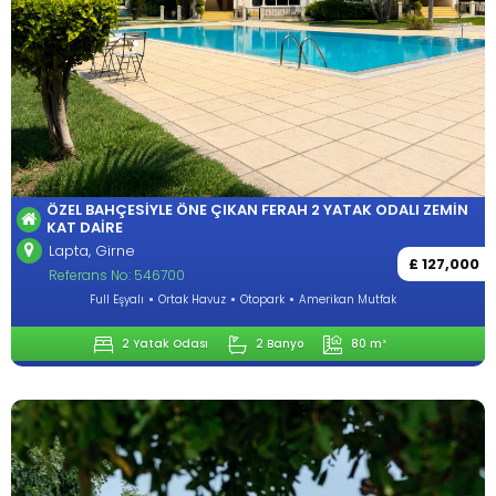
ÖZEL BAHÇESIYLE ÖNE ÇIKAN FERAH 2 YATAK ODALI ZEMIN
KAT DAIRE
Lapta, Girne
£ 127,000
Referans No: 546700
Full Eşyalı
Ortak Havuz
Otopark
Amerikan Mutfak
2 Yatak Odası
2 Banyo
80 m²