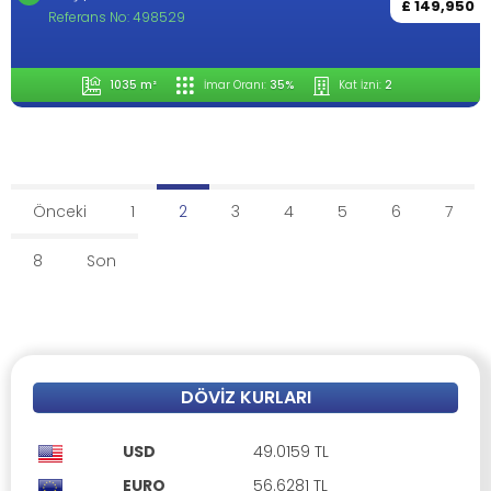
£ 149,950
Referans No: 498529
1035 m²
İmar Oranı:
35%
Kat İzni:
2
Önceki
1
2
3
4
5
6
7
8
Son
DÖVIZ KURLARI
USD
49.0159 TL
EURO
56.6281 TL