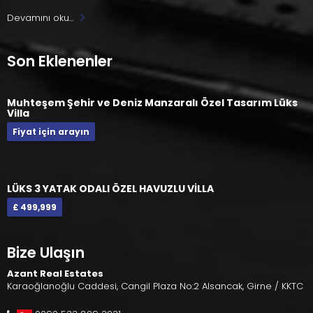
Devamını oku...
Son Eklenenler
Muhteşem Şehir ve Deniz Manzaralı Özel Tasarım Lüks
Villa
Fiyat için arayın
LÜKS 3 YATAK ODALI ÖZEL HAVUZLU VİLLA
£ 499,999
Bize Ulaşın
Azant Real Estates
Karaoğlanoğlu Caddesi, Cangil Plaza No:2 Alsancak, Girne / KKTC