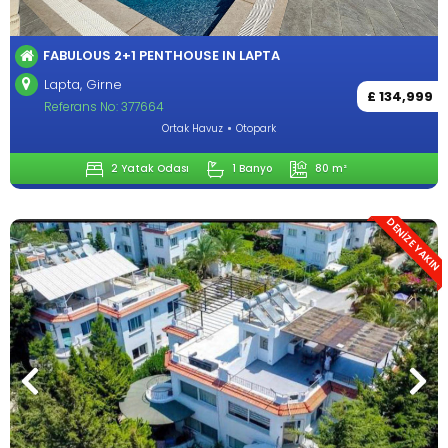
FABULOUS 2+1 PENTHOUSE IN LAPTA
Lapta, Girne
£ 134,999
Referans No: 377664
Ortak Havuz
Otopark
2 Yatak Odası
1 Banyo
80 m²
DENİZE YAKIN