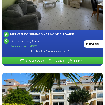
MERKEZI KONUMDA 3 YATAK ODALI DAIRE
Girne Merkez, Girne
£ 124,999
Referans No: 542226
Full Eşyalı
Otopark
Ayrı Mutfak
3 Yatak Odası
1 Banyo
115 m²