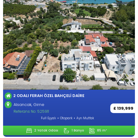
2 ODALI FERAH ÖZEL BAHÇELI DAIRE
Alsancak, Girne
£ 139,999
Referans No: 525911
Full Eşyalı
Otopark
Ayrı Mutfak
2 Yatak Odası
1 Banyo
85 m²