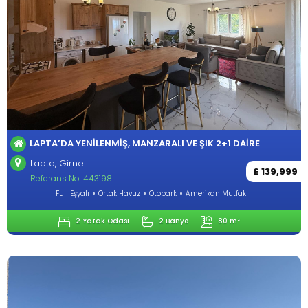
LAPTA’DA YENILENMIŞ, MANZARALI VE ŞIK 2+1 DAIRE
Lapta, Girne
£ 139,999
Referans No: 443198
Full Eşyalı
Ortak Havuz
Otopark
Amerikan Mutfak
2 Yatak Odası
2 Banyo
80 m²