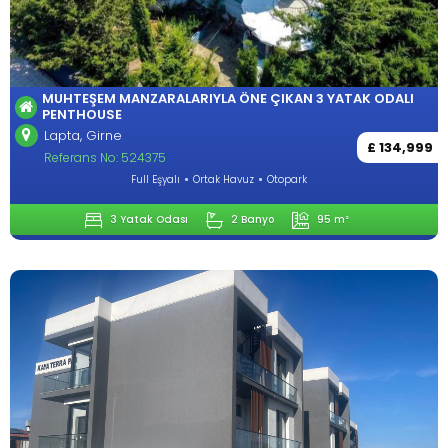
MUHTEŞEM MANZARALARIYLA ÖNE ÇIKAN 3 YATAK ODALI
PENTHOUSE
Lapta, Girne
£ 134,999
Referans No: 524375
Full Eşyalı
Ortak Havuz
Otopark
3 Yatak Odası
2 Banyo
95 m²