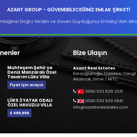
AZANT GROUP - GÜVENEBİLECEĞİNİZ EMLAK ŞİRKETİ
mlağınızı Doğru Yerden ve Güven Duyduğunuz Emlakçı'dan Alını
enenler
Bize Ulaşın
Muhteşem Şehir ve
Azant Real Estates
Deniz Manzaralı Özel
Karaoğlanoğlu Caddesi, Cangil 
Tasarım Lüks Villa
Alsancak, Girne / KKTC
Fiyat için arayın
0090 533 829 3231
LÜKS 3 YATAK ODALI
0090 533 833 0841
ÖZEL HAVUZLU VİLLA
info@azantrealestates.com
£ 499,999