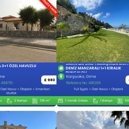
DENİZE YAKIN
SAKIN BIR DAĞ YAMAÇINDA MUH
 3+1 ÖZEL HAVUZLU
DENIZ MANZARALI 1+1 KIRALIK
BUNGALOV
rne
Karşıyaka, Girne
£ 980
: 488751
Referans No: 481266
Özel Havuz
Otopark
Amerikan
Full Eşyalı
Özel Havuz
Otopark
Mutfak
ı
2 Banyo
135 m²
1 Yatak Odası
1 Banyo
50