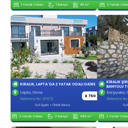
1 Yatak Odası
1 Banyo
65 m²
2 Yatak Oda
KIRALIK ŞIR
KIRALIK, LAPTA´DA 2 YATAK ODALI DAİRE
BANYOLU 
Lapta, Girne
Karşıyaka, 
£ 750
Referans No: 217072
Referans No
Full Eşyalı
Ortak Havuz
Full
2 Yatak Odası
2 Banyo
580 m²
2 Yatak Odas