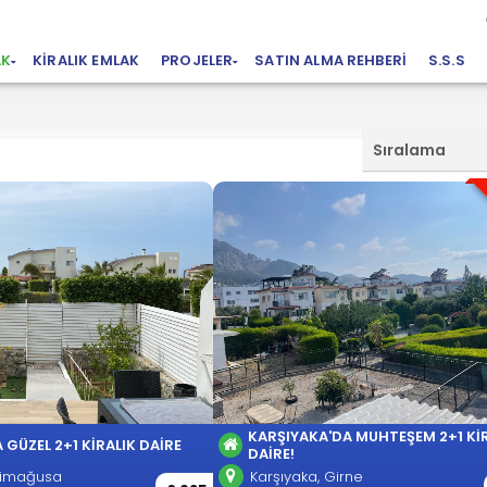
AK
KIRALIK EMLAK
PROJELER
SATIN ALMA REHBERI
S.S.S
Sıralama
KARŞIYAKA'DA MUHTEŞEM 2+1 KI
 GÜZEL 2+1 KIRALIK DAIRE
DAIRE!
azimağusa
Karşıyaka, Girne