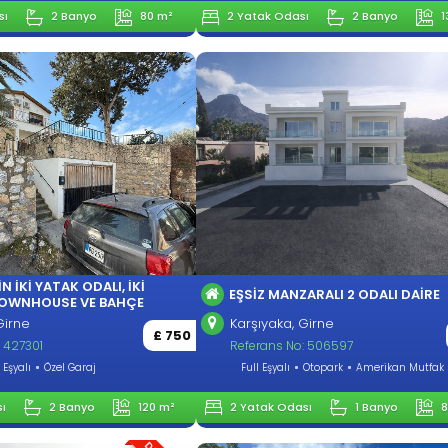
sı
2 Banyo
80 m²
2 Yatak Odası
2 Banyo
1
IN İKI YATAK ODALI, İKI
EŞSIZ MANZARALI 2 ODALI DAIRE
TOWNHOUSE VE BAHÇE
Girne
Karşıyaka, Girne
£ 750
: 427301
Referans No: 506597
 Eşyalı
Özel Garaj
Full Eşyalı
Otopark
Amerikan Mutfak
ı
2 Banyo
120 m²
2 Yatak Odası
1 Banyo
8