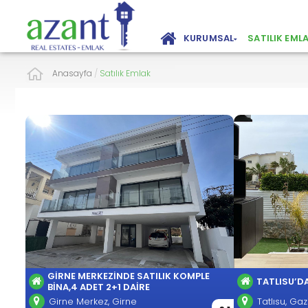
KURUMSAL
SATILIK EML
Anasayfa
/
Satılık Emlak
GIRNE MERKEZINDE SATILIK KOMPLE
TATLISU’DA
BINA,4 ADET 2+1 DAIRE
Girne Merkez, Girne
Tatlısu, G