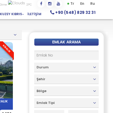
Tr
En
Ru
Girne
21°C
+90 (548) 829 32 31
KUZEY KIBRIS
İLETIŞIM
EMLAK ARAMA
KİRALIK
Durum
Şehir
Bölge
RALIK
Emlak Tipi