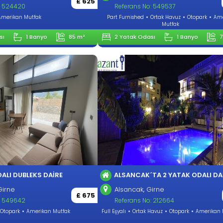
£ 625
: 524420
Referans No: 549537
Amerikan Mutfak
Part Furnished
Ortak Havuz
Otopark
Am
Mutfak
sı
1 Banyo
85 m²
2 Yatak Odası
1 Banyo
7
ALI DUBLEKS DAIRE
ALSANCAK´TA 2 YATAK ODALI DA
Girne
Alsancak, Girne
£ 675
: 549642
Referans No: 212664
Otopark
Amerikan Mutfak
Full Eşyalı
Ortak Havuz
Otopark
Amerikan 