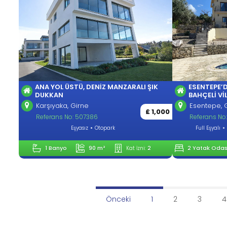
ANA YOL ÜSTÜ, DENIZ MANZARALI ŞIK
ESENTEPE’D
DUKKAN
BAHÇELI VI
Karşıyaka, Girne
Esentepe, 
£ 1,000
Referans No: 507386
Referans No
Eşyasız
Otopark
Full Eşyalı
1 Banyo
90 m²
2
2 Yatak Odas
Kat İzni:
Önceki
1
2
3
4