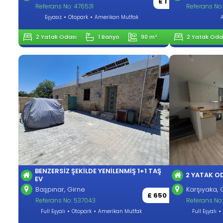
£ 1
Referans No: 476531
Referans No
Eşyasız
Otopark
Amerikan Mutfak
2 Yatak Odası
1 Banyo
90 m²
2 Yatak Oda
BENZERSIZ ŞEKILDE YENILENMIŞ 1+1 TAŞ
2 YATAK OD
EV
Başpınar, Girne
Karşıyaka, 
£ 650
Referans No: 537043
Referans No
Full Eşyalı
Otopark
Amerikan Mutfak
Full Eşyalı