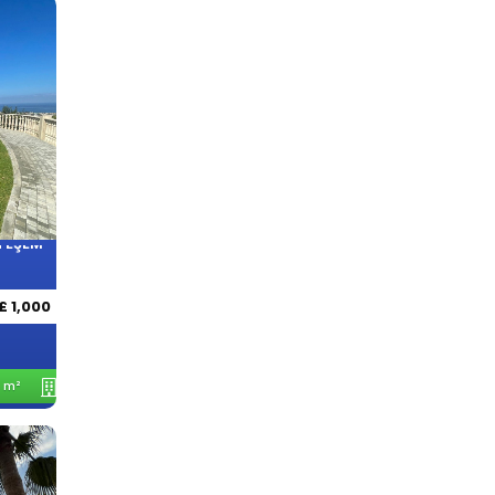
TEŞEM
£ 1,000
 m²
1
Kat İzni: