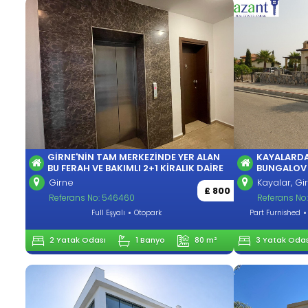
GIRNE'NIN TAM MERKEZINDE YER ALAN
KAYALARDA
BU FERAH VE BAKIMLI 2+1 KIRALIK DAIRE
BUNGALOV
Girne
Kayalar, Gi
£ 800
Referans No: 546460
Referans No
Full Eşyalı
Otopark
Part Furnished
2 Yatak Odası
1 Banyo
80 m²
3 Yatak Odas