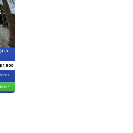
LI 3
£ 1,500
Mutfak
60 m²