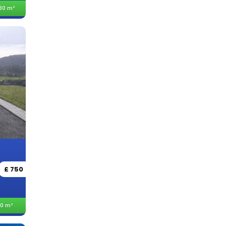
30 m²
£ 750
0 m²