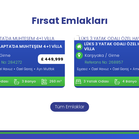
Fırsat Emlakları
YATAK ODALI ÖZEL HAVUZLU
ALSANCAK'TA ÖZEL HAVUZ
BÜYÜLEYICI 4+1 VILLA
a / Girne
£ 499,999
Alsancak / Girne
 No: 268857
Referans No: 331260
Havuz
Özel Garaj
Amerikan Mutfak
Beyaz Eşyalı
Özel Havuz
Özel Gara
Mutfak
Odası
4 Banyo
158 m²
4 Yatak Odası
4 Banyo
Tüm Emlaklar