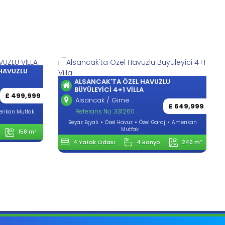
LAPTA´DA 4 YATAK ODALI HAVUZLU
VİLLA
LU
Lapta / Girne
£ 499,999
Referans No: 170345
£ 649,999
Eşyasız
Özel Havuz
Özel Garaj
j
Amerikan
4 Yatak Odası
4 Banyo
180 m²
240 m²