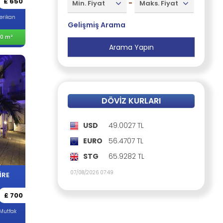
£ 650
-
Min. Fiyat
Maks. Fiyat
erikan
Gelişmiş Arama
0 m²
DÖVIZ KURLARI
USD
49.0027 TL
EURO
56.4707 TL
STG
65.9282 TL
07/08/2026 07:49
İRE
£ 700
Mutfak