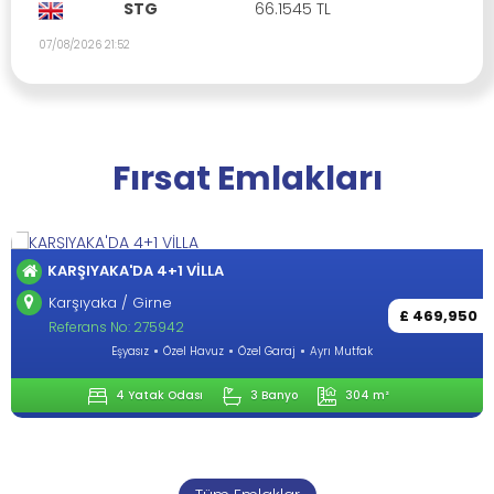
STG
66.1545 TL
07/08/2026 21:52
Fırsat Emlakları
KARŞIYAKA'DA 4+1 VİLLA
Karşıyaka / Girne
£ 469,950
Referans No: 275942
Eşyasız
Özel Havuz
Özel Garaj
Ayrı Mutfak
4 Yatak Odası
3 Banyo
304 m²