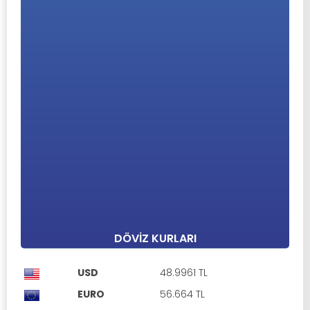
BRAND NEW STUDIO WITH PRIVATE GARDEN
Esentepe, Girne
£ 109,999
Referans No: 379245
Ortak Havuz
Otopark
1 Yatak Odası
1 Banyo
55 m²
DÖVIZ KURLARI
USD
48.9961 TL
EURO
56.664 TL