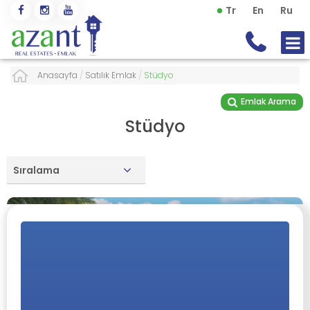
Tr
En
Ru
Anasayfa
/
Satılık Emlak
/
Stüdyo
Emlak Arama
Stüdyo
Sıralama