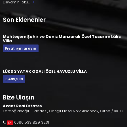
Devamını oku...
Son Eklenenler
Muhteşem Şehir ve Deniz Manzaralı Özel Tasarım Lüks
Villa
Fiyat için arayın
LÜKS 3 YATAK ODALI ÖZEL HAVUZLU VİLLA
£ 499,999
Bize Ulaşın
Azant Real Estates
Karaoğlanoğlu Caddesi, Cangil Plaza No:2 Alsancak, Girne / KKTC
0090 533 829 3231