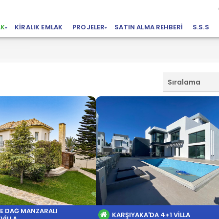
AK
KIRALIK EMLAK
PROJELER
SATIN ALMA REHBERI
S.S.S
Sıralama
VE DAĞ MANZARALI
KARŞIYAKA'DA 4+1 VİLLA
VILLA