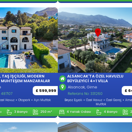
 TAŞ İŞÇILIĞI, MODERN
ALSANCAK'TA ÖZEL HAVUZLU
E MUHTEŞEM MANZARALAR
BÜYÜLEYICI 4+1 VILLA
e
Alsancak, Girne
£ 599,999
£ 6
 487107
Referans No: 331260
zel Havuz
Otopark
Ayrı Mutfak
Beyaz Eşyalı
Özel Havuz
Özel Garaj
Ame
Mutfak
ı
3 Banyo
250 m²
4 Yatak Odası
4 Banyo