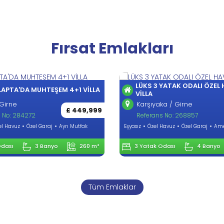
Fırsat Emlakları
3 YATAK ODALI ÖZEL HAVUZLU
ALSANCAK'TA ÖZEL HAV
BÜYÜLEYICI 4+1 VILLA
aka / Girne
£ 499,999
Alsancak / Girne
ns No: 268857
Referans No: 331260
l Havuz
Özel Garaj
Amerikan Mutfak
Beyaz Eşyalı
Özel Havuz
Özel Ga
Mutfak
 Odası
4 Banyo
158 m²
4 Yatak Odası
4 Bany
Tüm Emlaklar