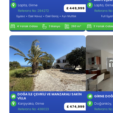
Lapta, Girne
Lapta, Girn
£ 449,999
Referans No: 284272
Referans No
Eşyasız
Özel Havuz
Özel Garaj
Ayrı Mutfak
Full Eşyal
4 Yatak Odası
3 Banyo
260 m²
3 Yatak Odas
DOĞA ILE ÇEVRILI VE MANZARALI SAKIN
GİRNE DOĞ
VILLA
Karşıyaka, Girne
Doğanköy, 
£ 474,999
Referans No: 438023
Referans No