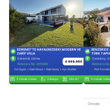
EDREMIT’TE HAYALINIZDEKI MODERN VE
BENZERSIZ 
ZARIF VILLA
TÜRK TAPU
Edremit, Girne
Ozanköy, G
£ 669,950
Referans No: 465685
Referans No
Full Eşyalı
Özel Havuz
Özel Garaj
Ayrı Mutfak
Part Furnish
3 Yatak Odası
2 Banyo
200 m²
4 Yatak Odas
Önceki