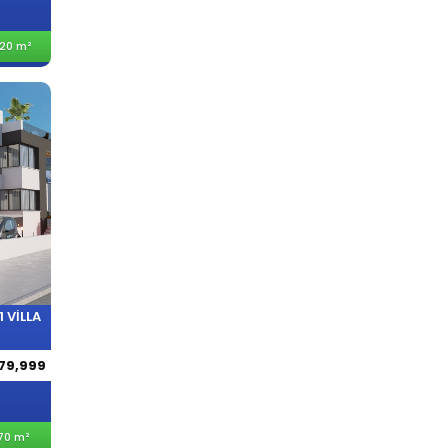
20 m²
 VILLA
579,999
70 m²