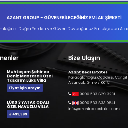
AZANT GROUP - GÜVENEBİLECEĞİNİZ EMLAK ŞİRKETİ
mlağınızı Doğru Yerden ve Güven Duyduğunuz Emlakçı'dan Alını
enenler
Bize Ulaşın
Muhteşem Şehir ve
Azant Real Estates
Deniz Manzaralı Özel
Karaoğlanoğlu Caddesi, Cangil 
Tasarım Lüks Villa
Alsancak, Girne / KKTC
Fiyat için arayın
0090 533 829 3231
LÜKS 3 YATAK ODALI
0090 533 833 0841
ÖZEL HAVUZLU VİLLA
info@azantrealestates.com
£ 499,999