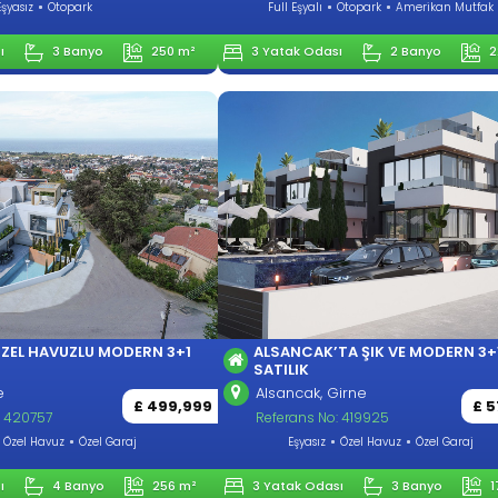
Eşyasız
Otopark
Full Eşyalı
Otopark
Amerikan Mutfak
ı
3 Banyo
250 m²
3 Yatak Odası
2 Banyo
2
ÖZEL HAVUZLU MODERN 3+1
ALSANCAK’TA ŞIK VE MODERN 3+1
SATILIK
e
Alsancak, Girne
£ 499,999
£ 
: 420757
Referans No: 419925
Özel Havuz
Özel Garaj
Eşyasız
Özel Havuz
Özel Garaj
ı
4 Banyo
256 m²
3 Yatak Odası
3 Banyo
1