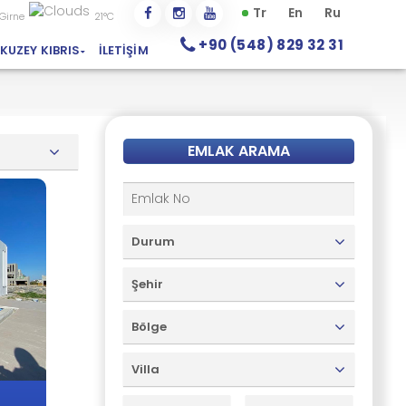
Tr
En
Ru
Girne
21°C
+90 (548) 829 32 31
KUZEY KIBRIS
İLETIŞIM
EMLAK ARAMA
Durum
Şehir
Bölge
Villa