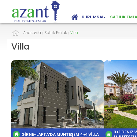
KURUMSAL
SATILIK EML
Anasayfa
/
Satılık Emlak
/
Villa
Villa
3+1 DENIZ 
GİRNE-LAPTA'DA MUHTEŞEM 4+1 VİLLA
MUHTEŞEM 