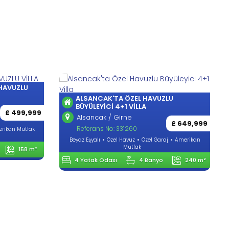
LAPTA´DA 4 YATAK ODALI HAVUZLU
VİLLA
UZLU
Lapta / Girne
£ 499,999
Referans No: 170345
£ 649,999
Eşyasız
Özel Havuz
Özel Garaj
raj
Amerikan
4 Yatak Odası
4 Banyo
180 m²
o
240 m²