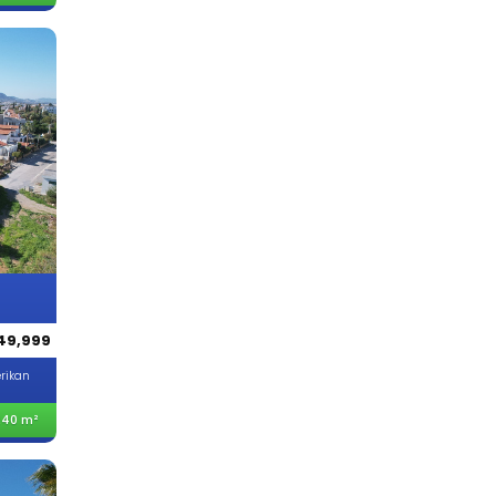
49,999
rikan
240 m²