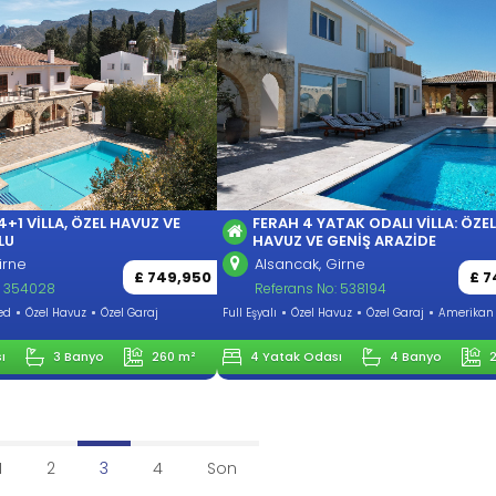
4+1 VILLA, ÖZEL HAVUZ VE
FERAH 4 YATAK ODALI VILLA: ÖZEL
LU
HAVUZ VE GENIŞ ARAZIDE
irne
Alsancak, Girne
£ 749,950
£ 7
: 354028
Referans No: 538194
ed
Özel Havuz
Özel Garaj
Full Eşyalı
Özel Havuz
Özel Garaj
Amerikan
ı
3 Banyo
260 m²
4 Yatak Odası
4 Banyo
1
2
3
4
Son