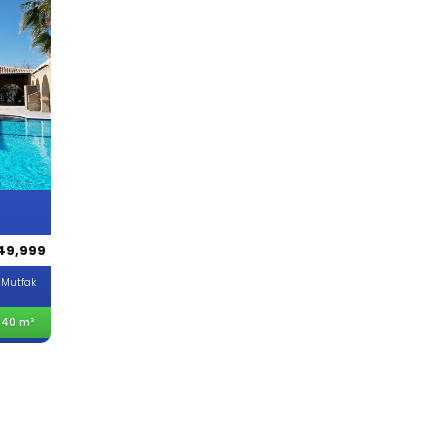
49,999
 Mutfak
240 m²