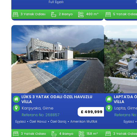
Full Eşyalı
3 Yatak Odası
2 Banyo
400 m²
5 Yatak Odas
LÜKS 3 YATAK ODALI ÖZEL HAVUZLU
LAPTA'DA 
VİLLA
VILLA
Karşıyaka, Girne
Lapta, Girn
£ 499,999
Referans No: 268857
Referans No
Eşyasız
Özel Havuz
Özel Garaj
Amerikan Mutfak
Eşyasız
3 Yatak Odası
4 Banyo
158 m²
3 Yatak Odas