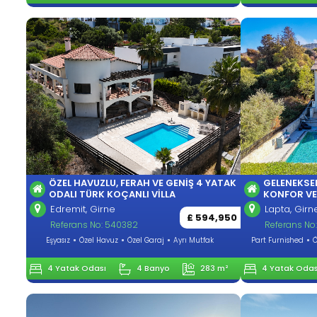
ÖZEL HAVUZLU, FERAH VE GENIŞ 4 YATAK
GELENEKSEL
ODALI TÜRK KOÇANLI VILLA
KONFOR V
Edremit, Girne
Lapta, Girn
£ 594,950
Referans No: 540382
Referans No:
Eşyasız
Özel Havuz
Özel Garaj
Ayrı Mutfak
Part Furnished
Ö
4 Yatak Odası
4 Banyo
283 m²
4 Yatak Odas