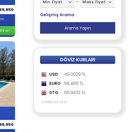
-
Min. Fiyat
Maks. Fiyat
69,950
Gelişmiş Arama
fak
04 m²
DÖVIZ KURLARI
USD
49.0029 TL
EURO
56.466 TL
STG
65.9432 TL
07/08/2026 05:22
99,950